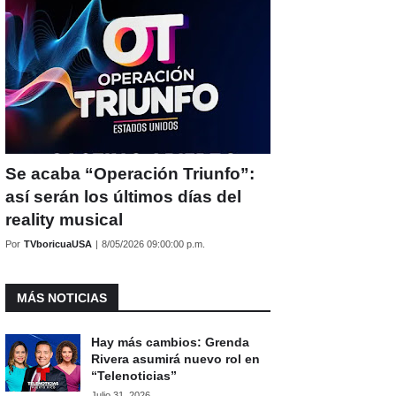
Se acaba “Operación Triunfo”:
así serán los últimos días del
reality musical
Por
TVboricuaUSA
|
8/05/2026 09:00:00 p.m.
MÁS NOTICIAS
Hay más cambios: Grenda
Rivera asumirá nuevo rol en
“Telenoticias”
Julio 31, 2026