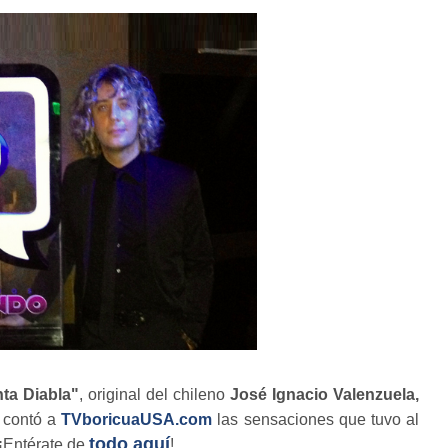
ta Diabla"
, original del chileno
José Ignacio Valenzuela,
n contó a
TVboricuaUSA.com
las sensaciones que tuvo al
todo aquí
 ¡Entérate de
!