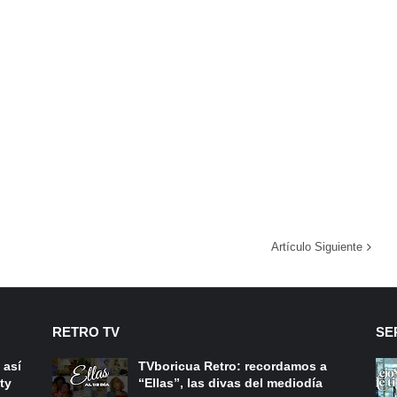
Artículo Siguiente
RETRO TV
SE
 así
TVboricua Retro: recordamos a
ty
“Ellas”, las divas del mediodía