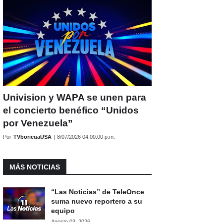
Univision y WAPA se unen para
el concierto benéfico “Unidos
por Venezuela”
Por
TVboricuaUSA
|
8/07/2026 04:00:00 p.m.
MÁS NOTICIAS
“Las Noticias” de TeleOnce
suma nuevo reportero a su
equipo
Agosto 03, 2026