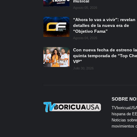
musical
Agosto 05, 2026
“Ahora lo vas a vivir”: revelan
detalles de la nueva era de
“Objetivo Fama”
Agosto 04, 2026
Con nueva fecha de estreno la
quinta temporada de “Top Che
VIP”
Julio 30, 2026
SOBRE NO
TVboricuaUSA e
hispana de EE.
Noticias sobre
movimientos de