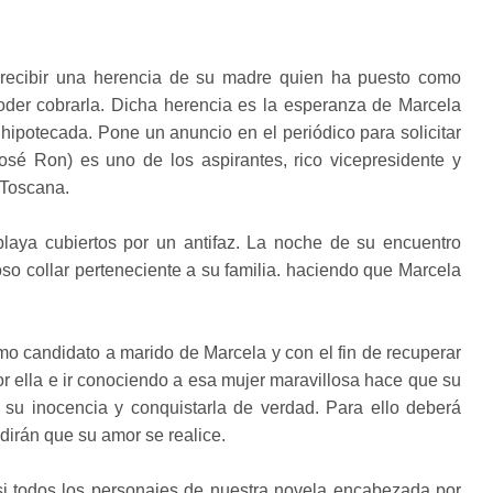
 recibir una herencia de su madre quien ha puesto como
oder cobrarla. Dicha herencia es la esperanza de Marcela
hipotecada. Pone un anuncio en el periódico para solicitar
sé Ron) es uno de los aspirantes, rico vicepresidente y
 Toscana.
laya cubiertos por un antifaz. La noche de su encuentro
so collar perteneciente a su familia. haciendo que Marcela
o candidato a marido de Marcela y con el fin de recuperar
 por ella e ir conociendo a esa mujer maravillosa hace que su
r su inocencia y conquistarla de verdad. Para ello deberá
dirán que su amor se realice.
asi todos los personajes de nuestra novela encabezada por