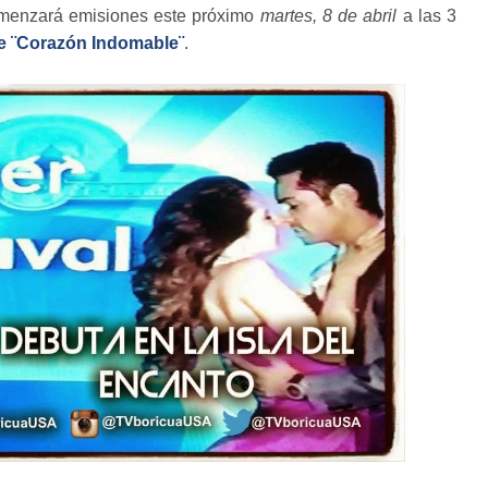
omenzará emisiones este próximo
martes, 8 de abril
a las 3
s de ¨Corazón Indomable¨
.