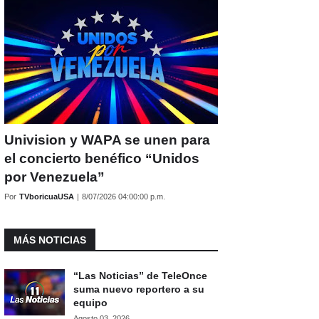
Univision y WAPA se unen para
el concierto benéfico “Unidos
por Venezuela”
Por
TVboricuaUSA
|
8/07/2026 04:00:00 p.m.
MÁS NOTICIAS
“Las Noticias” de TeleOnce
suma nuevo reportero a su
equipo
Agosto 03, 2026