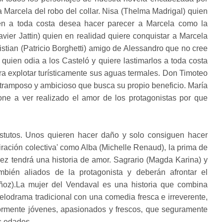
 Marcela del robo del collar. Nisa (Thelma Madrigal) quien
ien a toda costa desea hacer parecer a Marcela como la
avier Jattin) quien en realidad quiere conquistar a Marcela
istian (Patricio Borghetti) amigo de Alessandro que no cree
quien odia a los Casteló y quiere lastimarlos a toda costa
a explotar turísticamente sus aguas termales. Don Timoteo
, tramposo y ambicioso que busca su propio beneficio. María
ne a ver realizado el amor de los protagonistas por que
astutos. Unos quieren hacer daño y solo consiguen hacer
iración colectiva' como Alba (Michelle Renaud), la prima de
vez tendrá una historia de amor. Sagrario (Magda Karina) y
mbién aliados de la protagonista y deberán afrontar el
ñoz).La mujer del Vendaval es una historia que combina
lodrama tradicional con una comedia fresca e irreverente,
rmente jóvenes, apasionados y frescos, que seguramente
s edades.