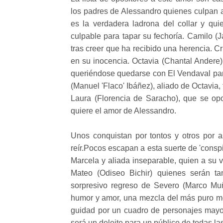
los padres de Alessandro quienes culpan a
es la verdadera ladrona del collar y qu
culpable para tapar su fechoría. Camilo (J
tras creer que ha recibido una herencia. Cr
en su inocencia. Octavia (Chantal Andere) 
queriéndose quedarse con El Vendaval par
(Manuel 'Flaco' Ibáñez), aliado de Octavia
Laura (Florencia de Saracho), que se opo
quiere el amor de Alessandro.
Unos conquistan por tontos y otros por 
reír.Pocos escapan a esta suerte de 'consp
Marcela y aliada inseparable, quien a su 
Mateo (Odiseo Bichir) quienes serán ta
sorpresivo regreso de Severo (Marco Mu
humor y amor, una mezcla del más puro me
guidad por un cuadro de personajes mayo
será un deleite para un público de todas la