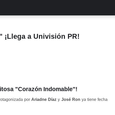
ALITIES
TURCAS
STREAMING
EXCLUSIVAS
RETR
" ¡Llega a Univisión PR!
exitosa "Corazón Indomable"!
otagonizada por
Ariadne Díaz
y
José Ron
ya tiene fecha