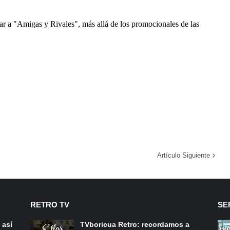
Artículo Siguiente
RETRO TV
SE
 así
TVboricua Retro: recordamos a