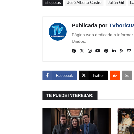
Etiquetas
José Alberto Castro
Julián Gil
La
Publicada por
TVboricu
Página web dedicada a informar s
Unidos.
Facebook
Twitter
TE PUEDE INTERESAR: