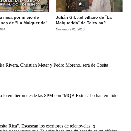
za misa por inicio de
Julián Gil, ¿el villano de ¨La
ones de "La Malquerida"
Malquerida¨ de Televisa?
2014
Noviembre 01, 2013