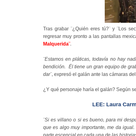
Tras grabar ¨¿Quién eres tú?¨ y ¨Los sec
regresar muy pronto a las pantallas mexi
Malquerida¨
.
¨Estamos en pláticas, todavía no hay nad
bendición. Él tiene un gran equipo de gr
dar¨
, expresó el galán ante las cámaras del
¿Y qué personaje haría el galán? Según se
LEE: Laura Carmi
¨Si es villano o si es bueno, para mi desp
que es algo muy importante, me da igual.
parte escencial en cada una de las historia