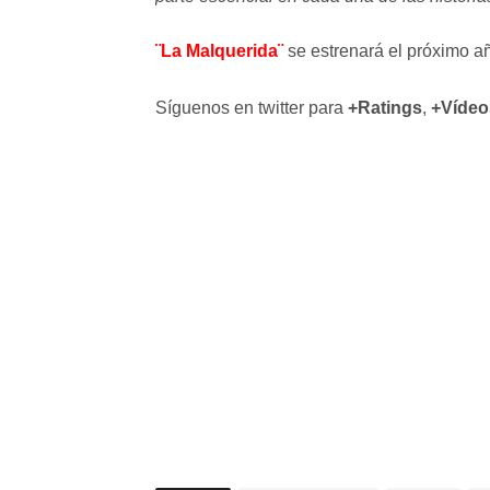
¨La Malquerida¨
se estrenará el próximo añ
Síguenos en twitter para
+Ratings
,
+Vídeo