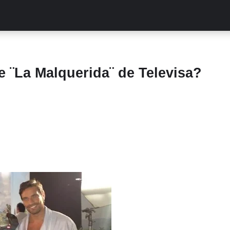
ALITIES
TURCAS
STREAMING
EXCLUSIVAS
RETR
de ¨La Malquerida¨ de Televisa?