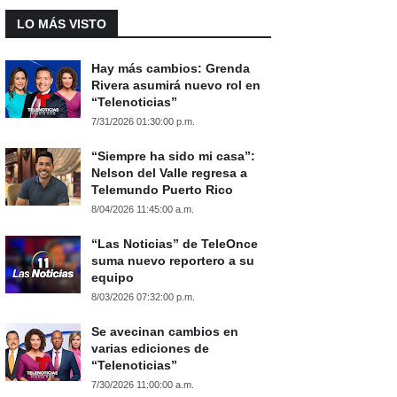
LO MÁS VISTO
Hay más cambios: Grenda
Rivera asumirá nuevo rol en
“Telenoticias”
7/31/2026 01:30:00 p.m.
“Siempre ha sido mi casa”:
Nelson del Valle regresa a
Telemundo Puerto Rico
8/04/2026 11:45:00 a.m.
“Las Noticias” de TeleOnce
suma nuevo reportero a su
equipo
8/03/2026 07:32:00 p.m.
Se avecinan cambios en
varias ediciones de
“Telenoticias”
7/30/2026 11:00:00 a.m.