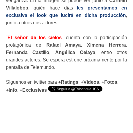
venganza. En la imagen se puede ver junto a
Carmen
Villalobos
, quién hace días
les presentamos en
exclusiva el look que lucirá en dicha producción
,
junto a otros dos actores.
¨El señor de los cielos¨
cuenta con la participación
protagónica de
Rafael Amaya
,
Ximena Herrera
,
Fernanda Castillo
,
Angélica Celaya
, entro otros
grandes actores. Se espera estrene próximamente por la
pantalla de Telemundo.
Síguenos en twitter para
+Ratings
,
+Vídeos
,
+Fotos
,
+Info
,
+Exclusivas