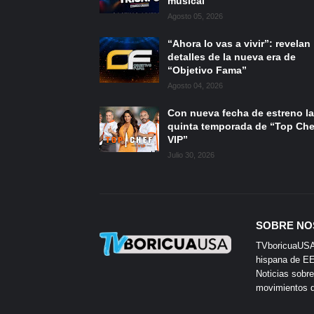
musical
Agosto 05, 2026
“Ahora lo vas a vivir”: revelan
detalles de la nueva era de
“Objetivo Fama”
Agosto 04, 2026
Con nueva fecha de estreno la
quinta temporada de “Top Che
VIP”
Julio 30, 2026
SOBRE NO
TVboricuaUSA e
hispana de EE.
Noticias sobre
movimientos de