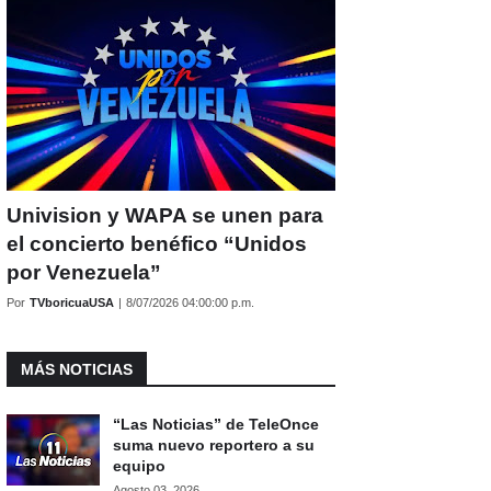
Univision y WAPA se unen para
el concierto benéfico “Unidos
por Venezuela”
Por
TVboricuaUSA
|
8/07/2026 04:00:00 p.m.
MÁS NOTICIAS
“Las Noticias” de TeleOnce
suma nuevo reportero a su
equipo
Agosto 03, 2026