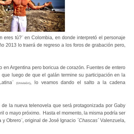
n eres tú?¨ en Colombia, en donde interpretó el personaje
o 2013 lo traerá de regreso a los foros de grabación pero,
o en Argentina pero boricua de corazón. Fuentes de entero
 que luego de que el galán termine su participación en la
Latina¨
, lo veamos dando el salto a la cadena
(Univisión)
ano de la nueva telenovela que será protagonizada por Gaby
ril o mayo próximo. Hasta el momento, la misma podría ser
a y Obrero¨, original de José Ignacio
´Chascas´
Valenzuela,