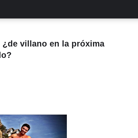
ALITIES
TURCAS
STREAMING
EXCLUSIVAS
RETR
 ¿de villano en la próxima
do?