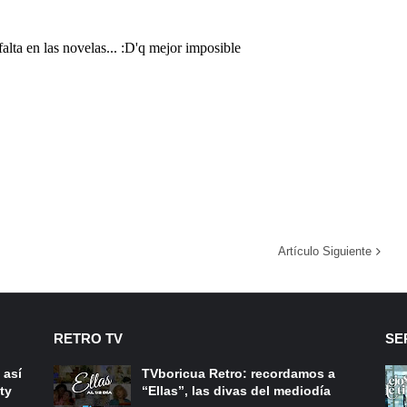
Artículo Siguiente
RETRO TV
SE
 así
TVboricua Retro: recordamos a
ty
“Ellas”, las divas del mediodía