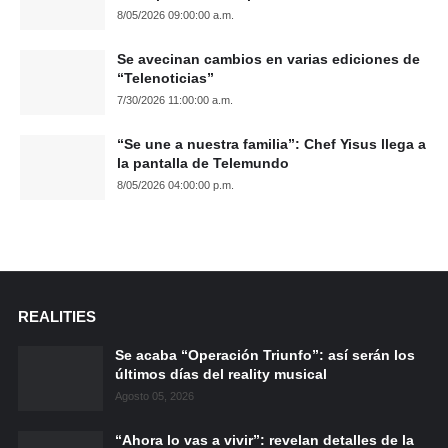
8/05/2026 09:00:00 a.m.
Se avecinan cambios en varias ediciones de
“Telenoticias”
7/30/2026 11:00:00 a.m.
“Se une a nuestra familia”: Chef Yisus llega a
la pantalla de Telemundo
8/05/2026 04:00:00 p.m.
REALITIES
Se acaba “Operación Triunfo”: así serán los
últimos días del reality musical
Agosto 05, 2026
“Ahora lo vas a vivir”: revelan detalles de la