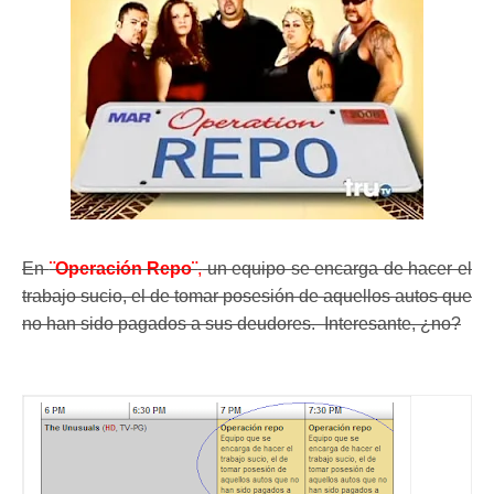
En
¨Operación Repo¨
,
un equipo se encarga de hacer el
trabajo sucio, el de tomar posesión de aquellos autos que
no han sido pagados a sus deudores. Interesante, ¿no?