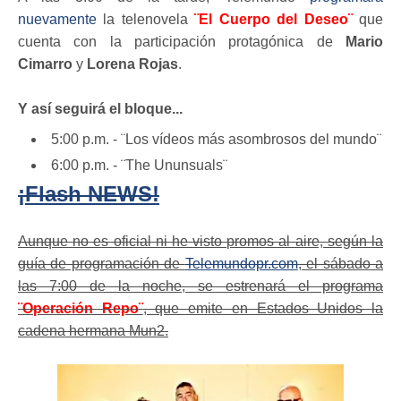
nuevamente
la telenovela
¨El Cuerpo del Deseo¨
que
cuenta con la participación protagónica de
Mario
Cimarro
y
Lorena Rojas
.
Y así seguirá el bloque...
5:00 p.m. - ¨Los vídeos más asombrosos del mundo¨
6:00 p.m. - ¨The Ununsuals¨
¡Flash NEWS!
Aunque no es oficial ni he visto promos al aire, según la
guía de programación de
Telemundopr.com
, el sábado a
las 7:00 de la noche, se estrenará el programa
¨Operación Repo¨
, que emite en Estados Unidos la
cadena hermana Mun2.