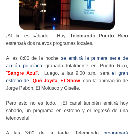
¡Al fin es sábado! Hoy,
Telemundo Puerto Rico
estrenará dos nuevos programas locales.
A las 8:00 de la noche
se emitirá la primera serie de
acción policíaca
grabada totalmente en Puerto Rico,
¨Sangre Azul¨
. Luego, a las 9:00 p.m., será
el gran
estreno de
¨Qué Joyita, El Show¨
con la animación de
Jorge Pabón, El Molusco y Giselle.
Pero esto no es todo. ¡El canal también emitirá hoy
sábado, un programa en estreno y el regresó de una
telenovela!
A las 3:00 de la tarde, Telemundo
programará