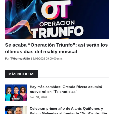
Se acaba “Operación Triunfo”: así serán los
últimos días del reality musical
Por
TVboricuaUSA
|
8/05/2026 09:00:00 p.m.
MÁS NOTICIAS
Hay más cambios: Grenda Rivera asumirá
nuevo rol en “Telenoticias”
Julio 31, 2026
Celebran primer año de Alanis Quiñones y
Kelvin Meléndez al frente de “NotiCentro Fin