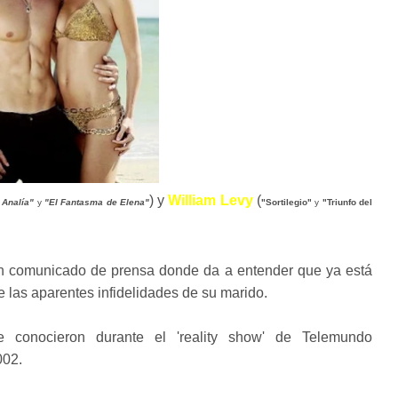
) y
William Levy
(
 Analía"
y
"El Fantasma de Elena"
"Sortilegio"
y
"Triunfo del
n un comunicado de prensa donde da a entender que ya está
las aparentes infidelidades de su marido.
 conocieron durante el 'reality show' de Telemundo
2002.