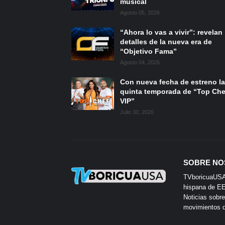
musical
Agosto 05, 2026
“Ahora lo vas a vivir”: revelan
detalles de la nueva era de
“Objetivo Fama”
Agosto 04, 2026
Con nueva fecha de estreno la
quinta temporada de “Top Che
VIP”
Julio 30, 2026
SOBRE NO
TVboricuaUSA e
hispana de EE.
Noticias sobre
movimientos de