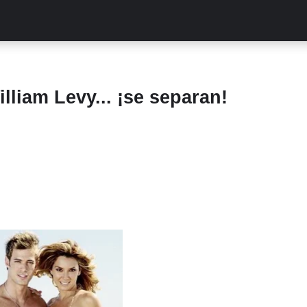
ALITIES
TURCAS
STREAMING
EXCLUSIVAS
RETR
illiam Levy... ¡se separan!