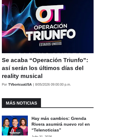
Se acaba “Operación Triunfo”:
así serán los últimos días del
reality musical
Por
TVboricuaUSA
|
8/05/2026 09:00:00 p.m.
MÁS NOTICIAS
Hay más cambios: Grenda
Rivera asumirá nuevo rol en
“Telenoticias”
Julio 31, 2026