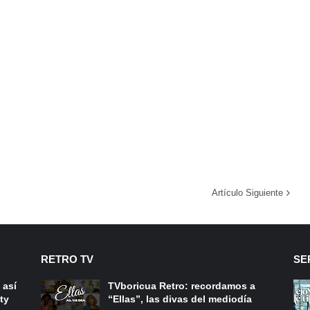
Artículo Siguiente
RETRO TV
SE
 así
TVboricua Retro: recordamos a
ty
“Ellas”, las divas del mediodía