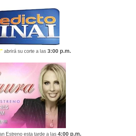
3:00 p.m.
l"
abrirá su corte a las
4:00 p.m.
an Estreno esta tarde a las