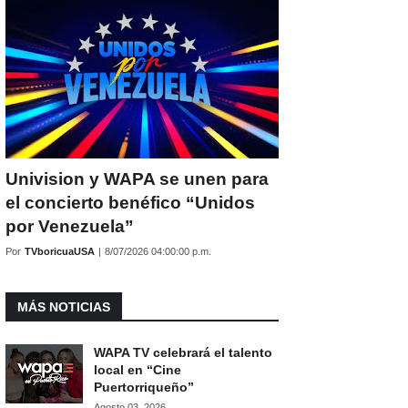
Univision y WAPA se unen para
el concierto benéfico “Unidos
por Venezuela”
Por
TVboricuaUSA
|
8/07/2026 04:00:00 p.m.
MÁS NOTICIAS
WAPA TV celebrará el talento
local en “Cine
Puertorriqueño”
Agosto 03, 2026