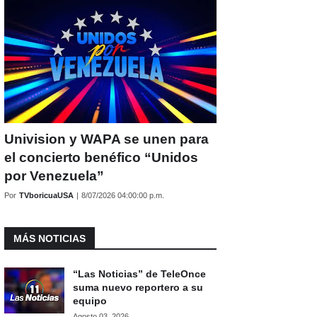
Univision y WAPA se unen para
el concierto benéfico “Unidos
por Venezuela”
Por
TVboricuaUSA
|
8/07/2026 04:00:00 p.m.
MÁS NOTICIAS
“Las Noticias” de TeleOnce
suma nuevo reportero a su
equipo
Agosto 03, 2026