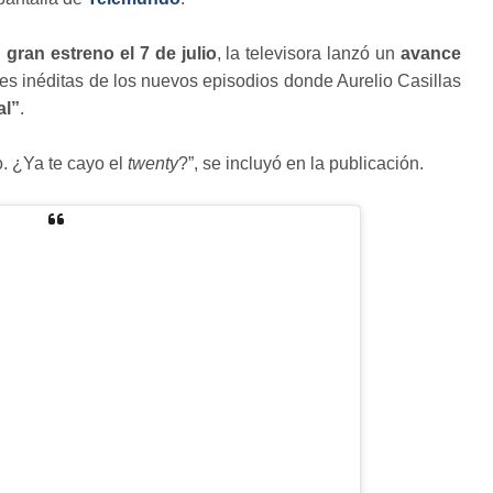
u
gran estreno el 7 de julio
, la televisora lanzó un
avance
s inéditas de los nuevos episodios donde Aurelio Casillas
al”
.
. ¿Ya te cayo el
twenty
?”, se incluyó en la publicación.