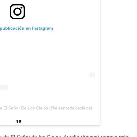
 publicación en Instagram
e El Señor De Los Cielos (@elsenordeloscielos)