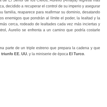
 de El Señor de los Cielos, Aurelio (Amaya) regresa más
, decidido a recuperar el control de su imperio y asegurar
su familia, reaparece para reafirmar su dominio, desatando
os enemigos que pondrán al límite el poder, la lealtad y la
más cerca, rodeado de lealtades cada vez más inciertas y
rol, Aurelio se enfrenta a un camino que podría costarle
ma parte de un triple estreno que prepara la cadena y que
triunfo EE. UU.
y la miniserie de época
El Turco
.