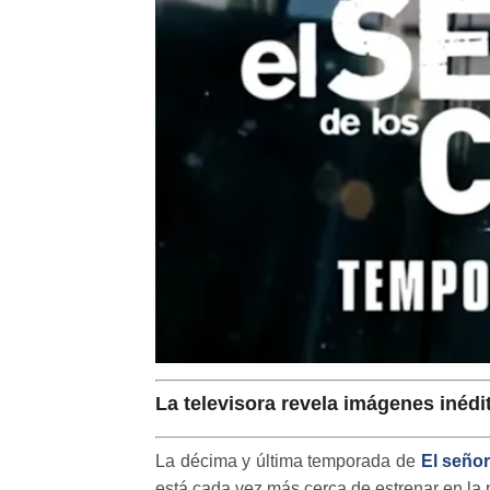
La televisora revela imágenes inéd
La décima y última temporada de
El señor
está cada vez más cerca de estrenar en la 