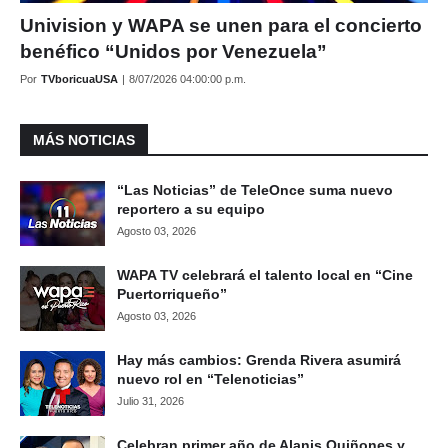
Univision y WAPA se unen para el concierto
benéfico “Unidos por Venezuela”
Por
TVboricuaUSA
|
8/07/2026 04:00:00 p.m.
MÁS NOTICIAS
“Las Noticias” de TeleOnce suma nuevo
reportero a su equipo
Agosto 03, 2026
WAPA TV celebrará el talento local en “Cine
Puertorriqueño”
Agosto 03, 2026
Hay más cambios: Grenda Rivera asumirá
nuevo rol en “Telenoticias”
Julio 31, 2026
Celebran primer año de Alanis Quiñones y