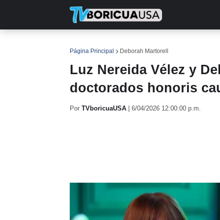
INICIO
NOTICIAS
EN TV
RE
Página Principal
Deborah Martorell
Luz Nereida Vélez y De
doctorados honoris ca
Por
TVboricuaUSA
|
6/04/2026 12:00:00 p.m.