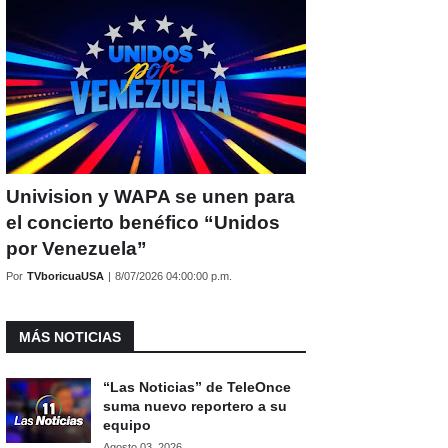
Univision y WAPA se unen para
el concierto benéfico “Unidos
por Venezuela”
Por
TVboricuaUSA
|
8/07/2026 04:00:00 p.m.
MÁS NOTICIAS
“Las Noticias” de TeleOnce
suma nuevo reportero a su
equipo
Agosto 03, 2026