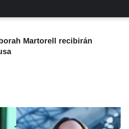
ALITIES
TURCAS
STREAMING
EXCLUSIVAS
RETR
borah Martorell recibirán
usa