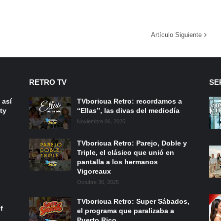
Artículo Siguiente
RETRO TV
SE
 así
TVboricua Retro: recordamos a
ty
“Ellas”, las divas del mediodía
Noviembre 06, 2025
TVboricua Retro: Parejo, Doble y
Triple, el clásico que unió en
pantalla a los hermanos
Vigoreaux
Octubre 30, 2025
TVboricua Retro: Super Sábados,
f
el programa que paralizaba a
Puerto Rico