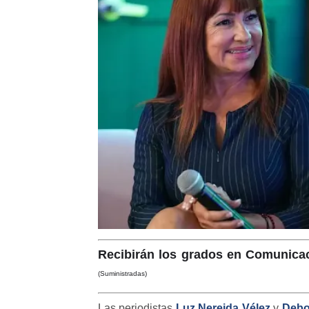
Recibirán los grados en Comunicac
(Suministradas)
Las periodistas
Luz Nereida Vélez
y
Debo