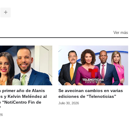
Ver más
 primer año de Alanis
Se avecinan cambios en varias
s y Kelvin Meléndez al
ediciones de “Telenoticias”
e “NotiCentro Fin de
Julio 30, 2026
”
26