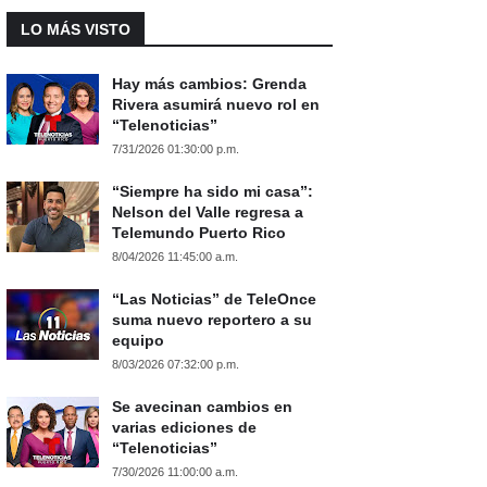
LO MÁS VISTO
Hay más cambios: Grenda
Rivera asumirá nuevo rol en
“Telenoticias”
7/31/2026 01:30:00 p.m.
“Siempre ha sido mi casa”:
Nelson del Valle regresa a
Telemundo Puerto Rico
8/04/2026 11:45:00 a.m.
“Las Noticias” de TeleOnce
suma nuevo reportero a su
equipo
8/03/2026 07:32:00 p.m.
Se avecinan cambios en
varias ediciones de
“Telenoticias”
7/30/2026 11:00:00 a.m.