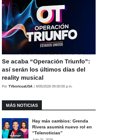
Se acaba “Operación Triunfo”:
así serán los últimos días del
reality musical
Por
TVboricuaUSA
|
8/05/2026 09:00:00 p.m.
MÁS NOTICIAS
Hay más cambios: Grenda
Rivera asumirá nuevo rol en
“Telenoticias”
Julio 31, 2026