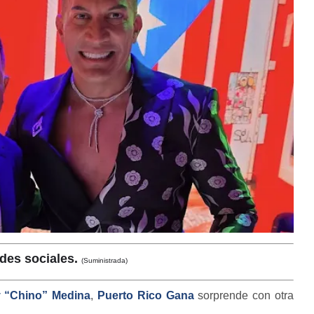
edes sociales.
(Suministrada)
 “Chino” Medina
,
Puerto Rico Gana
sorprende con otra