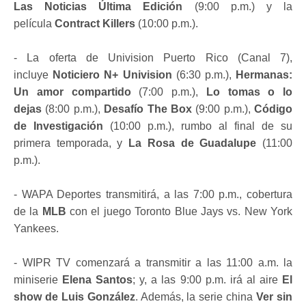
Las Noticias Última Edición
(9:00 p.m.) y la
película
Contract Killers
(10:00 p.m.).
- La oferta de Univision Puerto Rico (Canal 7),
incluye
Noticiero N+ Univision
(6:30 p.m.),
Hermanas:
Un amor compartido
(7:00 p.m.),
Lo tomas o lo
dejas
(8:00 p.m.),
Desafío The Box
(9:00 p.m.),
Código
de Investigación
(10:00 p.m.), rumbo al final de su
primera temporada, y
La Rosa de Guadalupe
(11:00
p.m.).
- WAPA Deportes transmitirá, a las 7:00 p.m., cobertura
de la
MLB
con el juego Toronto Blue Jays vs. New York
Yankees.
- WIPR TV comenzará a transmitir a las 11:00 a.m. la
miniserie
Elena Santos
; y, a las 9:00 p.m. irá al aire
El
show de Luis González
. Además, la serie china
Ver sin