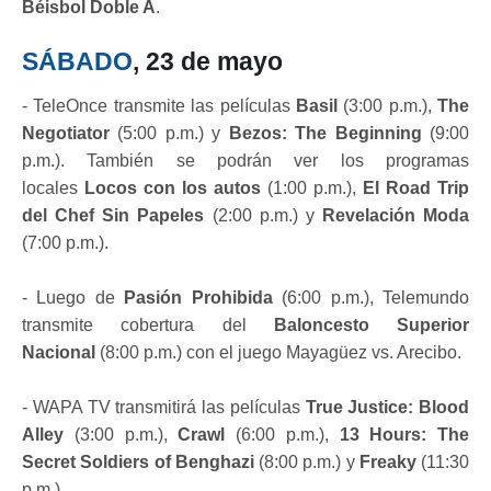
Béisbol Doble A
.
SÁBADO
, 23 de mayo
- TeleOnce transmite las películas
Basil
(3:00 p.m.),
The
Negotiator
(5:00 p.m.) y
Bezos: The Beginning
(9:00
p.m.). También se podrán ver los programas
locales
Locos con los autos
(1:00 p.m.),
El Road Trip
del Chef Sin Papeles
(2:00 p.m.) y
Revelación Moda
(7:00 p.m.).
- Luego de
Pasión Prohibida
(6:00 p.m.), Telemundo
transmite cobertura del
Baloncesto Superior
Nacional
(8:00 p.m.) con el juego Mayagüez vs. Arecibo.
- WAPA TV transmitirá las películas
True Justice: Blood
Alley
(3:00 p.m.),
Crawl
(6:00 p.m.),
13 Hours: The
Secret Soldiers of Benghazi
(8:00 p.m.) y
Freaky
(11:30
p.m.).