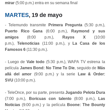
mirar
(5:00 p.m.) entra en su semana final
MARTES
, 19 de mayo
- Telemundo transmite
Primera Pregunta
(5:30 p.m.),
Pu
erto Rico Gana
(6:00 p.m.),
Raymond y sus
amigos
(8:00 p.m.),
Rayos X
(10:00
p.m.),
Telenoticias
(11:00 p.m.), y
La Casa de los
Famosos 6
(11:30 p.m.).
- Luego de
Vale todo
(5:30 p.m.), WAPA TV estrena la
película
James Bond: No Time To Die
, seguido de
Más
allá del amor
(9:00 p.m.) y la serie
Law & Order:
SVU
(10:00 p.m.).
- TeleOnce, por su parte, presenta
Jugando Pelota Dura
(7:00 p.m.),
Boricuas con talento
(8:00 p.m.),
Las
Noticias
(9:00 p.m.) y la película
Boone: The Bounty