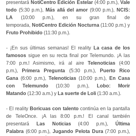
presentará
NotiCentro Edición Estelar
(4:00 p.m.),
Vale
todo
(5:30 p.m.),
Más allá del amor
(9:00 p.m.),
NCIS:
LA
(10:00 p.m.), en su gran final de
temporada,
NotiCentro Edición Nocturna
(11:00 p.m.) y
Fruto Prohibido
(11:30 p.m.).
- ¡En sus últimas semanas! El reality
La casa de los
famosos
sigue en su recta final por Telemundo. ¡A las
7:00 p.m.! Asimismo, irá al aire
Telenoticias
(4:00
p.m.),
Primera Pregunta
(5:30 p.m.),
Puerto Rico
Gana
(6:00 p.m.),
Telenoticias
(10:00 p.m.),
En Casa
con Telemundo
(10:30 p.m.),
Lobo: Morir
Matando
(12:30 a.m.) y
La suerte de Loli
(1:30 a.m.).
- El reality
Boricuas con talento
continúa en la pantalla
de TeleOnce. ¡A las 8:00 p.m.! El canal también
presentará
Las Noticias
(4:00 p.m.),
Última
Palabra
(6:00 p.m.),
Jugando Pelota Dura
(7:00 p.m.),