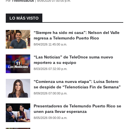
Por
TVboricuaUSA
|
8/09/2026 07:00:00 p.m.
LO MÁS VISTO
“Siempre ha sido mi casa”: Nelson del Valle
regresa a Telemundo Puerto Rico
8/04/2026 11:45:00 a.m.
“Las Noticias” de TeleOnce suma nuevo
reportero a su equipo
8/03/2026 07:32:00 p.m.
“Comienza una nueva etapa”: Luisa Sotero
se despide de “Telenoticias Fin de Semana”
8/09/2026 07:00:00 p.m.
Presentadores de Telemundo Puerto Rico se
unen para llevar esperanza
8/05/2026 09:00:00 a.m.