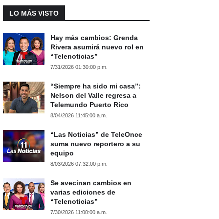
LO MÁS VISTO
Hay más cambios: Grenda
Rivera asumirá nuevo rol en
“Telenoticias”
7/31/2026 01:30:00 p.m.
“Siempre ha sido mi casa”:
Nelson del Valle regresa a
Telemundo Puerto Rico
8/04/2026 11:45:00 a.m.
“Las Noticias” de TeleOnce
suma nuevo reportero a su
equipo
8/03/2026 07:32:00 p.m.
Se avecinan cambios en
varias ediciones de
“Telenoticias”
7/30/2026 11:00:00 a.m.