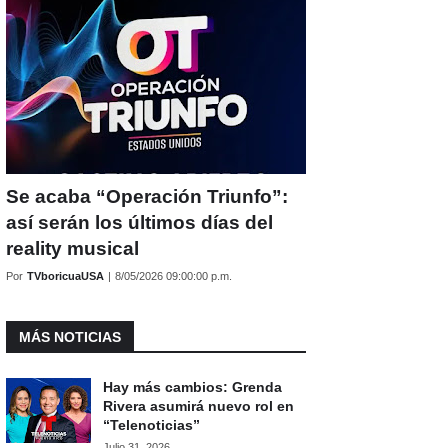
Se acaba “Operación Triunfo”:
así serán los últimos días del
reality musical
Por
TVboricuaUSA
|
8/05/2026 09:00:00 p.m.
MÁS NOTICIAS
Hay más cambios: Grenda
Rivera asumirá nuevo rol en
“Telenoticias”
Julio 31, 2026