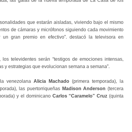
rada, las galas de la nueva temporada de La Casa de los
sonalidades que estarán aisladas, viviendo bajo el mismo
cientos de cámaras y micrófonos siguiendo cada movimiento
 un gran premio en efectivo”. destacó la televisora en
os televidentes serán “testigos de emociones intensas,
vas y estrategias que evolucionan semana a semana”.
 la venezolana
Alicia Machado
(primera temporada), la
orada), las puertorriqueñas
Madison Anderson
(tercera
porada) y el dominicano
Carlos “Caramelo” Cruz
(quinta