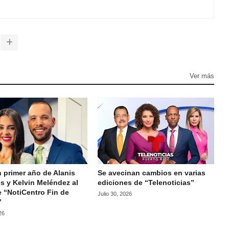
Ver más
 primer año de Alanis
Se avecinan cambios en varias
s y Kelvin Meléndez al
ediciones de “Telenoticias”
e “NotiCentro Fin de
Julio 30, 2026
”
26