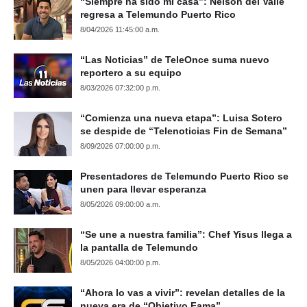
“Siempre ha sido mi casa”: Nelson del Valle
regresa a Telemundo Puerto Rico
8/04/2026 11:45:00 a.m.
“Las Noticias” de TeleOnce suma nuevo
reportero a su equipo
8/03/2026 07:32:00 p.m.
“Comienza una nueva etapa”: Luisa Sotero
se despide de “Telenoticias Fin de Semana”
8/09/2026 07:00:00 p.m.
Presentadores de Telemundo Puerto Rico se
unen para llevar esperanza
8/05/2026 09:00:00 a.m.
“Se une a nuestra familia”: Chef Yisus llega a
la pantalla de Telemundo
8/05/2026 04:00:00 p.m.
“Ahora lo vas a vivir”: revelan detalles de la
nueva era de “Objetivo Fama”