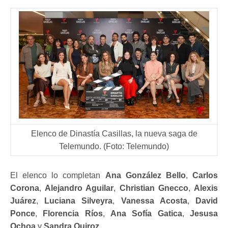
Elenco de Dinastía Casillas, la nueva saga de
Telemundo. (Foto: Telemundo)
El elenco lo completan
Ana González Bello
,
Carlos
Corona
,
Alejandro Aguilar
,
Christian Gnecco
,
Alexis
Juárez
,
Luciana Silveyra
,
Vanessa Acosta
,
David
Ponce
,
Florencia Ríos
,
Ana Sofía Gatica
,
Jesusa
Ochoa
y
Sandra Quiroz
.