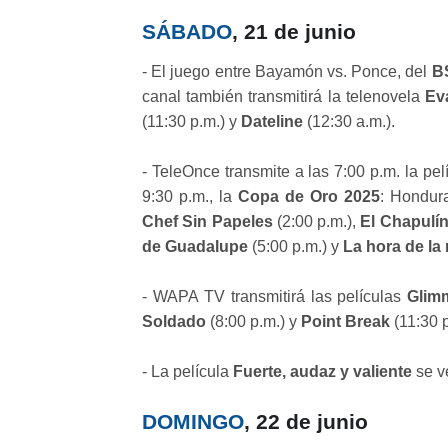
SÁBADO
, 21 de junio
- El juego entre Bayamón vs. Ponce, del
B
canal también transmitirá la telenovela
Ev
(11:30 p.m.) y
Dateline
(12:30 a.m.).
- TeleOnce transmite a las 7:00 p.m. la pel
9:30 p.m., la
Copa de Oro 2025
: Hondur
Chef Sin Papeles
(2:00 p.m.),
El Chapulí
de Guadalupe
(5:00 p.m.) y
La hora de la 
- WAPA TV transmitirá las películas
Glim
Soldado
(8:00 p.m.) y
Point Break
(11:30 
- La película
Fuerte, audaz y valiente
se v
DOMINGO
, 22 de junio