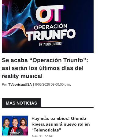
Se acaba “Operación Triunfo”:
así serán los últimos días del
reality musical
Por
TVboricuaUSA
|
8/05/2026 09:00:00 p.m.
MÁS NOTICIAS
Hay más cambios: Grenda
Rivera asumirá nuevo rol en
“Telenoticias”
Julio 31, 2026