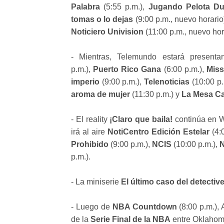
Palabra
(5:55 p.m.),
Jugando Pelota Du
tomas o lo dejas
(9:00 p.m., nuevo horario
Noticiero Univision
(11:00 p.m., nuevo hora
- Mientras, Telemundo estará present
p.m.),
Puerto Rico Gana
(6:00 p.m.),
Miss
imperio
(9:00 p.m.),
Telenoticias
(10:00 p.
aroma de mujer
(11:30 p.m.) y
La Mesa Ca
- El reality
¡Claro que baila!
continúa en W
irá al aire
NotiCentro Edición Estelar
(4:
Prohibido
(9:00 p.m.),
NCIS
(10:00 p.m.),
N
p.m.).
- La miniserie
El último caso del detectiv
- Luego de
NBA Countdown
(8:00 p.m.), 
de la
Serie Final de la NBA
entre Oklahoma