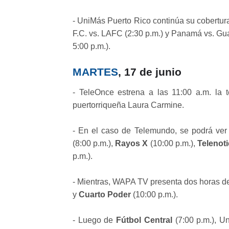
- UniMás Puerto Rico continúa su cobertur
F.C. vs. LAFC (2:30 p.m.) y Panamá vs. G
5:00 p.m.).
MARTES
, 17 de junio
- TeleOnce estrena a las 11:00 a.m. la 
puertorriqueña Laura Carmine.
- En el caso de Telemundo, se podrá ve
(8:00 p.m.),
Rayos X
(10:00 p.m.),
Telenoti
p.m.).
- Mientras, WAPA TV presenta dos horas 
y
Cuarto Poder
(10:00 p.m.).
- Luego de
Fútbol Central
(7:00 p.m.), U