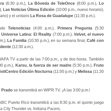
ra
(6:30 p.m.),
La Bóveda de TeleOnce
(8:00 p.m.),
Lo
),
Las Noticias Última Edición
(10:00 p.m., nuevo horario),
rio) y el unitario
La Rosa de Guadalupe
(11:30 p.m.).
ando
Telenoticias
(4:00 p.m.),
Primera Pregunta
(5:30
 Universe Latina: El Reality
(7:00 p.m.),
Velvet, el nuevo
m.),
La Familia
(10:30 p.m.), en su semana final,
Café con
liente
(12:30 a.m.).
APA TV a partir de las 7:00 p.m., y de dos horas. También
00 p.m.),
Karsu, la fuerza de ser madre
(5:30 p.m.),
Fruto
otiCentro Edición Nocturna
(11:00 p.m.) y
Melissa
(11:30
e Prado
se transmitirá en WIPR TV. ¡A las 3:00 p.m.!
ABC Puerto Rico transmitirá a las 8:30 p.m. el quinto juego
 City Thunder vs. Indiana Pacers.