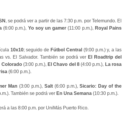
SN
, se podrá ver a partir de las 7:30 p.m. por Telemundo. El
a
(6:00 p.m.),
Yo soy un gamer
(11:00 p.m.),
Royal Pains
ícula
10x10
; seguido de
Fútbol Central
(9:00 p.m.) y, a las
as vs. El Salvador. También se podrá ver
El Roadtrip del
n Colorado
(3:00 p.m.),
El Chavo del 8
(4:00 p.m.),
La rosa
risa
(6:00 p.m.).
mer Man
(3:00 p.m.),
Salt
(6:00 p.m.),
Sicario: Day of the
p.m.). También se podrá ver
En Una Semana
(10:30 p.m.).
erá a las 8:00 p.m. por UniMás Puerto Rico.