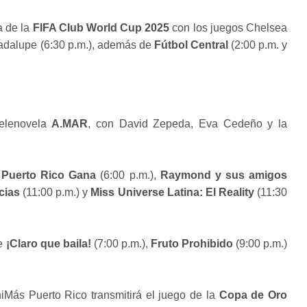
a de la
FIFA Club World Cup 2025
con los juegos Chelsea
uadalupe (6:30 p.m.), además de
Fútbol Central
(2:00 p.m. y
telenovela
A.MAR
, con David Zepeda, Eva Cedeño y la
r
Puerto Rico Gana
(6:00 p.m.),
Raymond y sus amigos
cias
(11:00 p.m.) y
Miss Universe Latina: El Reality
(11:30
de
¡Claro que baila!
(7:00 p.m.),
Fruto Prohibido
(9:00 p.m.)
niMás Puerto Rico transmitirá el juego de la
Copa de Oro