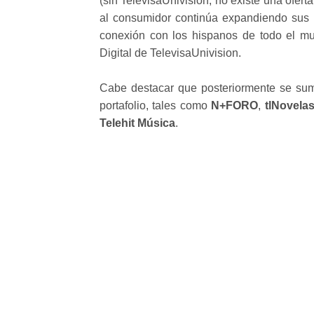
(sin TelevisaUnivision, no existe una ofert
al consumidor continúa expandiendo sus 
conexión con los hispanos de todo el m
Digital de TelevisaUnivision.
Cabe destacar que posteriormente se sum
portafolio, tales como
N+FORO
,
tlNovela
Telehit Música
.