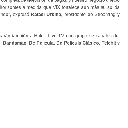
a completa de televisión de paga); y nuestro negocio directo
horizontes a medida que ViX fortalece aún más su sólida
undo”, expresó
Rafael Urbina
, presidente de Streaming y
arán también a Hulu+ Live TV otro grupo de canales del
s
,
Bandamax
,
De Película
,
De Película Clásico
,
Telehit
y