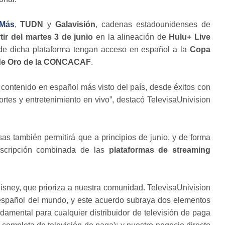
iMás
,
TUDN
y
Galavisión
, cadenas estadounidenses de
tir del martes 3 de junio
en la alineación de
Hulu+ Live
s de dicha plataforma tengan acceso en español a la
Copa
de Oro de la CONCACAF
.
l contenido en español más visto del país, desde éxitos con
ortes y entretenimiento en vivo”, destacó TelevisaUnivision
as también permitirá que a principios de junio, y de forma
uscripción combinada de las
plataformas de streaming
sney, que prioriza a nuestra comunidad. TelevisaUnivision
n español del mundo, y este acuerdo subraya dos elementos
undamental para cualquier distribuidor de televisión de paga