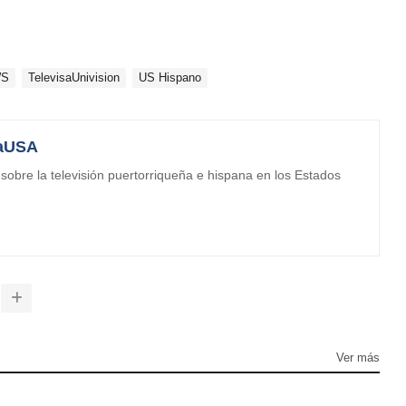
WS
TelevisaUnivision
US Hispano
aUSA
obre la televisión puertorriqueña e hispana en los Estados
Ver más