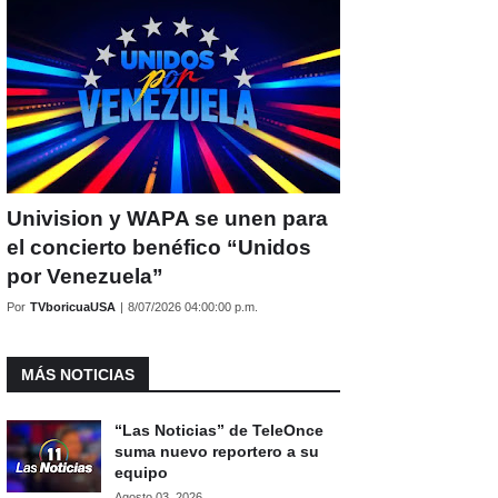
Univision y WAPA se unen para
el concierto benéfico “Unidos
por Venezuela”
Por
TVboricuaUSA
|
8/07/2026 04:00:00 p.m.
MÁS NOTICIAS
“Las Noticias” de TeleOnce
suma nuevo reportero a su
equipo
Agosto 03, 2026