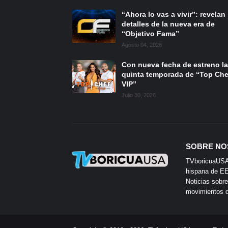
“Ahora lo vas a vivir”: revelan
detalles de la nueva era de
“Objetivo Fama”
Agosto 04, 2026
Con nueva fecha de estreno la
quinta temporada de “Top Che
VIP”
Julio 30, 2026
SOBRE NO
TVboricuaUSA e
hispana de EE.
Noticias sobre
movimientos de