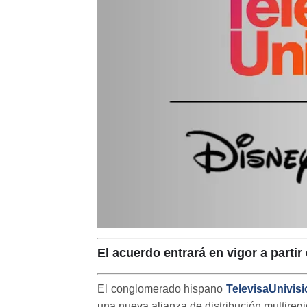
El acuerdo entrará en vigor a partir 
El conglomerado hispano
TelevisaUnivis
una nueva alianza de distribución multiregi