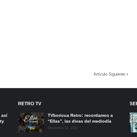
Artículo Siguiente
RETRO TV
SE
 así
TVboricua Retro: recordamos a
ty
“Ellas”, las divas del mediodía
Noviembre 06, 2025