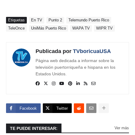
Etiquetas
En TV
Punto 2
Telemundo Puerto Rico
TeleOnce
UniMás Puerto Rico
WAPA TV
WIPR TV
Publicada por
TVboricuaUSA
Página web dedicada a informar sobre la
televisión puertorriqueña e hispana en los
Estados Unidos.
Facebook
Twitter
Ver más
TE PUEDE INTERESAR: