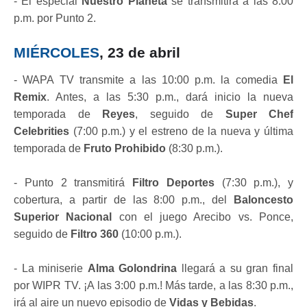
- El especial
Nuestro Planeta
se transmitirá a las 8:00
p.m. por Punto 2.
MIÉRCOLES
, 23 de abril
- WAPA TV transmite a las 10:00 p.m. la comedia
El
Remix
. Antes, a las 5:30 p.m., dará inicio la nueva
temporada de
Reyes
, seguido de
Super Chef
Celebrities
(7:00 p.m.) y el estreno de la nueva y última
temporada de
Fruto Prohibido
(8:30 p.m.).
- Punto 2 transmitirá
Filtro Deportes
(7:30 p.m.), y
cobertura, a partir de las 8:00 p.m., del
Baloncesto
Superior Nacional
con el juego Arecibo vs. Ponce,
seguido de
Filtro 360
(10:00 p.m.).
- La miniserie
Alma Golondrina
llegará a su gran final
por WIPR TV. ¡A las 3:00 p.m.! Más tarde, a las 8:30 p.m.,
irá al aire un nuevo episodio de
Vidas y Bebidas
.