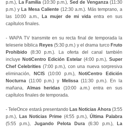
p.m.),
La Familia
(10:30 p.m.),
Sed de Venganza
(11:30
p.m.) y
La Mesa Caliente
(12:30 a.m.). Más temprano, a
las 10:00 a.m.,
La mujer de mi vida
entra en sus
capítulos finales.
- WAPA TV transmite en su recta final de temporada la
teleserie bíblica
Reyes
(5:30 p.m.) y el drama turco
Fruto
Prohibido
(8:30 p.m.). La oferta del canal también
incluye
NotiCentro Edición Estelar
(4:00 p.m.),
Super
Chef Celebrities
(7:00 p.m.), con una nueva sorpresiva
eliminación,
NCIS
(10:00 p.m.),
NotiCentro Edición
Nocturna
(11:00 p.m.) y
Melissa
(11:30 p.m.). En la
mañana,
Almas heridas
(10:00 a.m.) entra en sus
capítulos finales de temporada.
- TeleOnce estará presentando
Las Noticias Ahora
(3:55
p.m.),
Las Noticias Prime
(4:55 p.m.),
Última Palabra
(5:55 p.m.),
Jugando Pelota Dura
(6:30 p.m.),
La