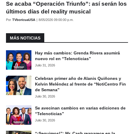
Se acaba “Operación Triunfo”: así serán los
últimos días del reality musical
Por
TVboricuaUSA
|
8/05/2026 09:00:00 p.m.
MÁS NOTICIAS
Hay más cambios: Grenda Rivera asumirá
nuevo rol en “Telenoticias”
Julio 31, 2026
Celebran primer año de Alanis Quiñones y
Kelvin Meléndez al frente de “NotiCentro Fin
de Semana”
Julio 30, 2026
Se avecinan cambios en varias ediciones de
“Telenoticias”
Julio 30, 2026
“¡Seguimos!”: Mr. Cash reaparece en la