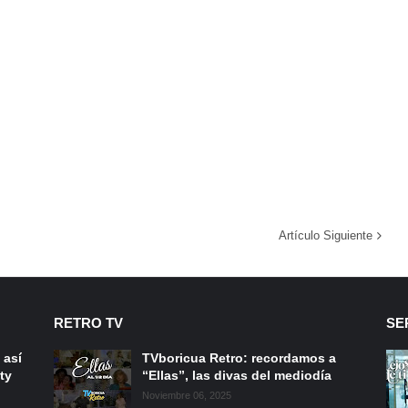
Artículo Siguiente
RETRO TV
SE
 así
TVboricua Retro: recordamos a
ty
“Ellas”, las divas del mediodía
Noviembre 06, 2025