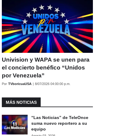
Univision y WAPA se unen para
el concierto benéfico “Unidos
por Venezuela”
Por
TVboricuaUSA
|
8/07/2026 04:00:00 p.m.
MÁS NOTICIAS
“Las Noticias” de TeleOnce
suma nuevo reportero a su
equipo
Agosto 03, 2026