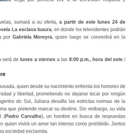
velas, sumará a su oferta,
a partir de este lunes 24 de
ovela La esclava Isaura
, en donde los televidentes podrán
da por
Gabriela Moreyra
, quien luego se convertirá en la
n
será de
lunes a viernes
a las
8:00 p.m., hora del este
/
dre
busada, quien desde su nacimiento enfrenta los horrores de
gnidad y libertad, prometiendo no dejarse tocar por ningún
enho do Sol, Juliana desafía las estrictas normas de la
tema que pretende marcar su destino. Sin embargo, su vida
l (
Pedro Carvalho
), un hombre en busca de respuestas
on quien vivirá un amor tan intenso como prohibido. Juntos
na sociedad esclavista.