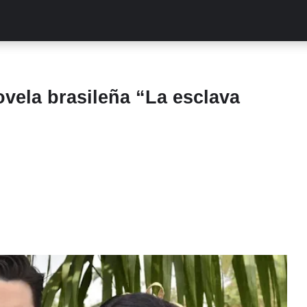
ALITIES
TURCAS
STREAMING
EXCLUSIVAS
RETR
ovela brasileña “La esclava