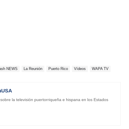
lash NEWS
La Reunión
Puerto Rico
Vídeos
WAPA TV
aUSA
obre la televisión puertorriqueña e hispana en los Estados