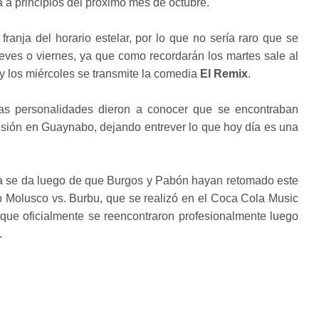
a a principios del próximo mes de octubre.
franja del horario estelar, por lo que no sería raro que se
ueves o viernes, ya que como recordarán los martes sale al
y los miércoles se transmite la comedia
El Remix
.
 personalidades dieron a conocer que se encontraban
isión en Guaynabo, dejando entrever lo que hoy día es una
iva se da luego de que Burgos y Pabón hayan retomado este
up Molusco vs. Burbu, que se realizó en el Coca Cola Music
l que oficialmente se reencontraron profesionalmente luego
.