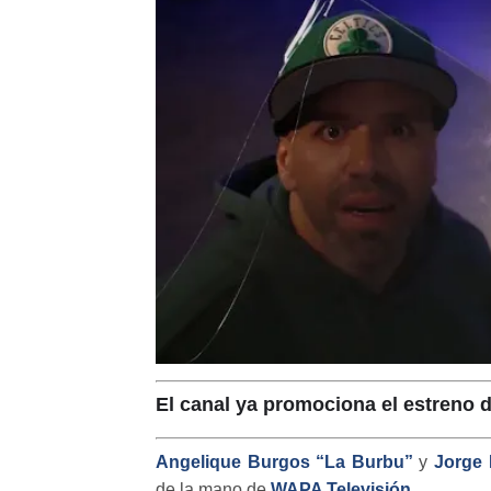
El canal ya promociona el estreno 
Angelique Burgos “La Burbu”
y
Jorge
de la mano de
WAPA Televisión
.