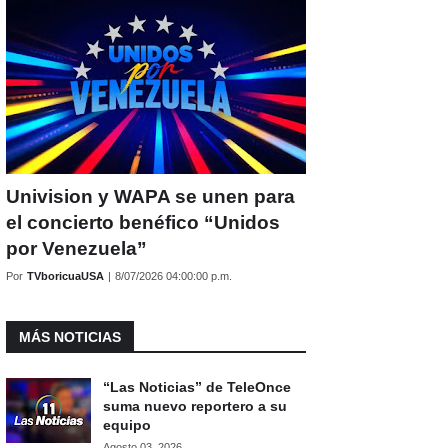
Univision y WAPA se unen para
el concierto benéfico “Unidos
por Venezuela”
Por
TVboricuaUSA
|
8/07/2026 04:00:00 p.m.
MÁS NOTICIAS
“Las Noticias” de TeleOnce
suma nuevo reportero a su
equipo
Agosto 03, 2026