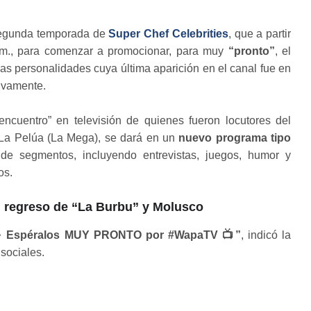
 segunda temporada de
Super Chef Celebrities
, que a partir
.m., para comenzar a promocionar, para muy
“pronto”
, el
as personalidades cuya última aparición en el canal fue en
tivamente.
ncuentro” en televisión de quienes fueron locutores del
 La Pelúa (La Mega), se dará en un
nuevo programa tipo
e segmentos, incluyendo entrevistas, juegos, humor y
os.
 regreso de “La Burbu” y Molusco
👀 Espéralos MUY PRONTO por #WapaTV 📺”
, indicó la
sociales.