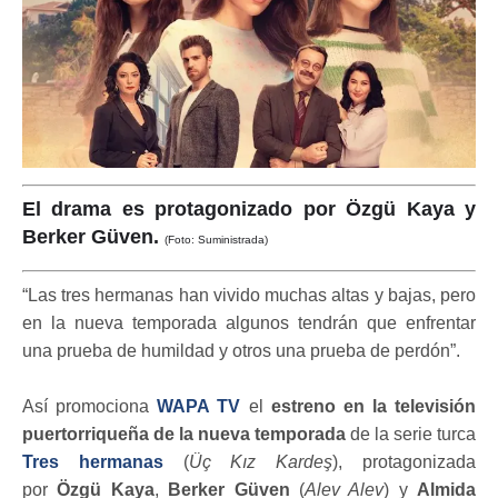
El drama es protagonizado por Özgü Kaya y
Berker Güven.
(Foto: Suministrada)
“Las tres hermanas han vivido muchas altas y bajas, pero
en la nueva temporada algunos tendrán que enfrentar
una prueba de humildad y otros una prueba de perdón”.
Así promociona
WAPA TV
el
estreno en la televisión
puertorriqueña de la nueva temporada
de la serie turca
Tres hermanas
(
Üç Kız Kardeş
), protagonizada
por
Özgü Kaya
,
Berker Güven
(
Alev Alev
) y
Almida