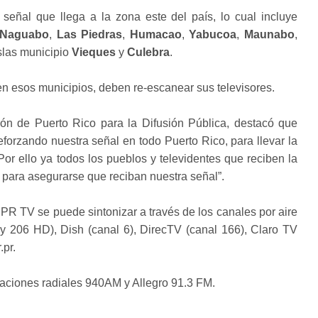
señal que llega a la zona este del país, lo cual incluye
Naguabo
,
Las Piedras
,
Humacao
,
Yabucoa
,
Maunabo
,
islas municipio
Vieques
y
Culebra
.
en esos municipios, deben re-escanear sus televisores.
ión de Puerto Rico para la Difusión Pública, destacó que
forzando nuestra señal en todo Puerto Rico, para llevar la
Por ello ya todos los pueblos y televidentes que reciben la
r para asegurarse que reciban nuestra señal”.
PR TV se puede sintonizar a través de los canales por aire
 y 206 HD), Dish (canal 6), DirecTV (canal 166), Claro TV
.pr.
aciones radiales 940AM y Allegro 91.3 FM.