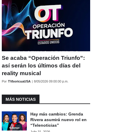
Se acaba “Operación Triunfo”:
así serán los últimos días del
reality musical
Por
TVboricuaUSA
|
8/05/2026 09:00:00 p.m.
MÁS NOTICIAS
Hay más cambios: Grenda
Rivera asumirá nuevo rol en
“Telenoticias”
Julio 31, 2026