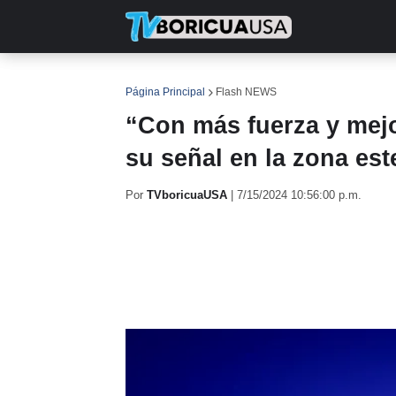
INICIO
NOTICIAS
EN TV
RE
Página Principal
Flash NEWS
“Con más fuerza y mejo
su señal en la zona est
Por
TVboricuaUSA
|
7/15/2024 10:56:00 p.m.