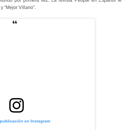
lemundo por primera vez. La revista People en Español le
y “Mejor Villano”.
 publicación en Instagram