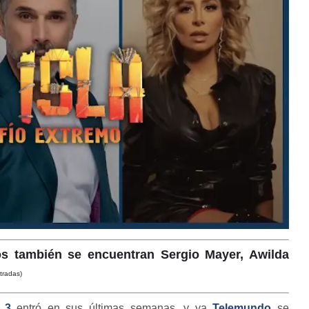
dos también se encuentran Sergio Mayer, Awilda
tradas)
 3
entró en sus últimas semanas, y ya
Telemundo
se