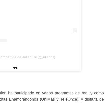
ompartida de Julian Gil (@juliangil)
uien ha participado en varios programas de reality como
itas Enamorándonos (UniMás y TeleOnce), y disfruta de