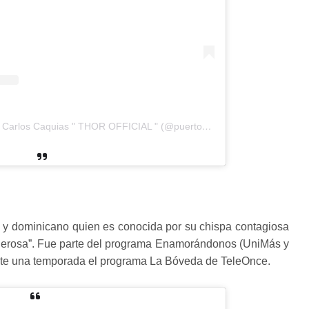
Una publicación compartida de Carlos Caquias " THOR OFFICIAL " (@puertorican_thor)
o y dominicano quien es conocida por su chispa contagiosa
derosa”. Fue parte del programa Enamorándonos (UniMás y
nte una temporada el programa La Bóveda de TeleOnce.