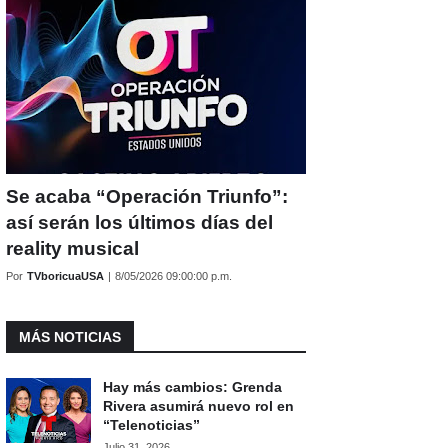
Se acaba “Operación Triunfo”:
así serán los últimos días del
reality musical
Por
TVboricuaUSA
|
8/05/2026 09:00:00 p.m.
MÁS NOTICIAS
Hay más cambios: Grenda
Rivera asumirá nuevo rol en
“Telenoticias”
Julio 31, 2026