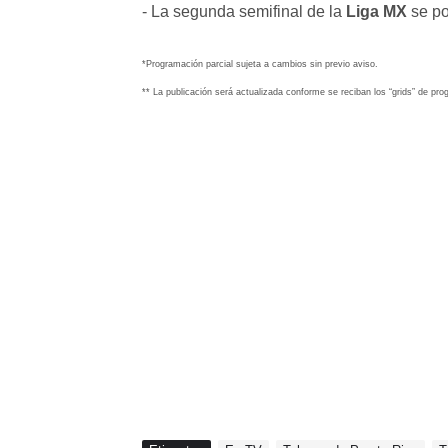
- La segunda semifinal de la
Liga MX
se po
*Programación parcial sujeta a cambios sin previo aviso.
** La publicación será actualizada conforme se reciban los “grids” de pr