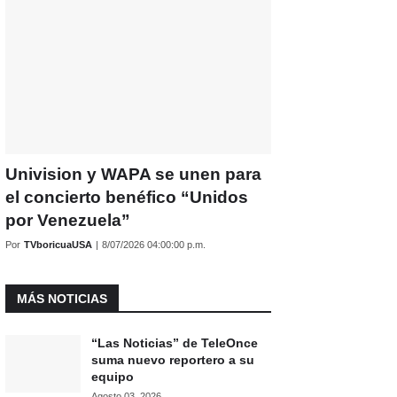
Univision y WAPA se unen para
el concierto benéfico “Unidos
por Venezuela”
Por
TVboricuaUSA
|
8/07/2026 04:00:00 p.m.
MÁS NOTICIAS
“Las Noticias” de TeleOnce
suma nuevo reportero a su
equipo
Agosto 03, 2026