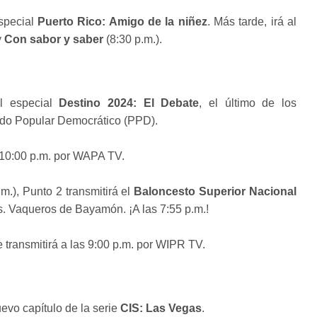
especial
Puerto Rico: Amigo de la niñez
. Más tarde, irá al
y
Con sabor y saber
(8:30 p.m.).
el especial
Destino 2024: El Debate
, el último de los
tido Popular Democrático (PPD).
s 10:00 p.m. por WAPA TV.
m.), Punto 2 transmitirá el
Baloncesto Superior Nacional
s. Vaqueros de Bayamón. ¡A las 7:55 p.m.!
 transmitirá a las 9:00 p.m. por WIPR TV.
evo capítulo de la serie
CIS: Las Vegas
.