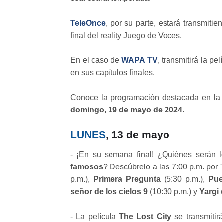
TeleOnce
, por su parte, estará transmiti
final del reality Juego de Voces.
En el caso de
WAPA TV
, transmitirá la pe
en sus capítulos finales.
Conoce la programación destacada en la 
domingo, 19 de mayo de 2024
.
LUNES
, 13 de mayo
- ¡En su semana final! ¿Quiénes serán l
famosos
? Descúbrelo a las 7:00 p.m. por
p.m.),
Primera Pregunta
(5:30 p.m.),
Pue
señor de los cielos 9
(10:30 p.m.) y
Yargi
(
- La película
The Lost City
se transmitir