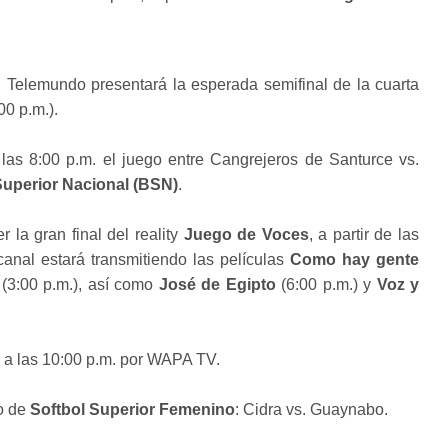
, Telemundo presentará la esperada semifinal de la cuarta
00 p.m.).
e las 8:00 p.m. el juego entre Cangrejeros de Santurce vs.
uperior Nacional (BSN)
.
 la gran final del reality
Juego de Voces
, a partir de las
canal estará transmitiendo las películas
Como hay gente
(3:00 p.m.), así como
José de Egipto
(6:00 p.m.) y
Voz y
á a las 10:00 p.m. por WAPA TV.
go de
Softbol Superior Femenino
: Cidra vs. Guaynabo.