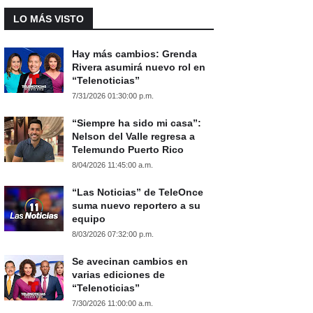
LO MÁS VISTO
Hay más cambios: Grenda
Rivera asumirá nuevo rol en
“Telenoticias”
7/31/2026 01:30:00 p.m.
“Siempre ha sido mi casa”:
Nelson del Valle regresa a
Telemundo Puerto Rico
8/04/2026 11:45:00 a.m.
“Las Noticias” de TeleOnce
suma nuevo reportero a su
equipo
8/03/2026 07:32:00 p.m.
Se avecinan cambios en
varias ediciones de
“Telenoticias”
7/30/2026 11:00:00 a.m.