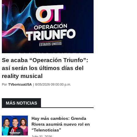
Se acaba “Operación Triunfo”:
así serán los últimos días del
reality musical
Por
TVboricuaUSA
|
8/05/2026 09:00:00 p.m.
MÁS NOTICIAS
Hay más cambios: Grenda
Rivera asumirá nuevo rol en
“Telenoticias”
Julio 31, 2026