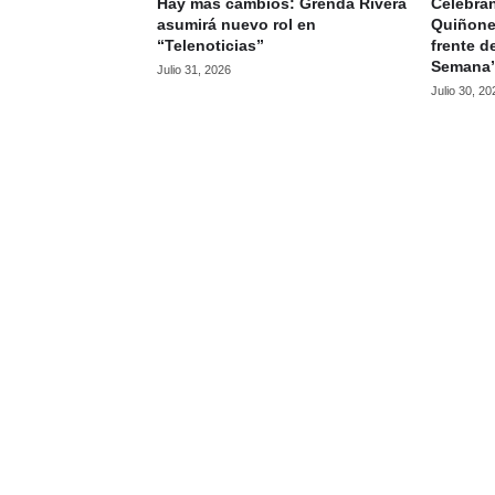
Hay más cambios: Grenda Rivera
Celebran
asumirá nuevo rol en
Quiñone
“Telenoticias”
frente d
Semana
Julio 31, 2026
Julio 30, 20