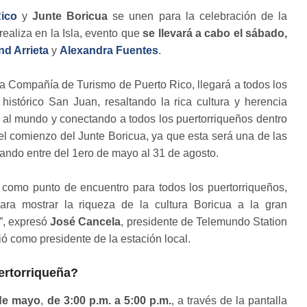
ico
y
Junte Boricua
se unen para la celebración de la
ealiza en la Isla, evento que
se llevará a cabo el sábado,
d Arrieta
y
Alexandra Fuentes
.
 la Compañía de Turismo de Puerto Rico, llegará a todos los
 histórico San Juan, resaltando la rica cultura y herencia
 al mundo y conectando a todos los puertorriqueños dentro
r el comienzo del Junte Boricua, ya que esta será una de las
zando entre del 1ero de mayo al 31 de agosto.
rá como punto de encuentro para todos los puertorriqueños,
ra mostrar la riqueza de la cultura Boricua a la gran
”, expresó
José Cancela
, presidente de Telemundo Station
ió como presidente de la estación local.
ertorriqueña?
de mayo
,
de 3:00 p.m. a 5:00 p.m.
, a través de la pantalla