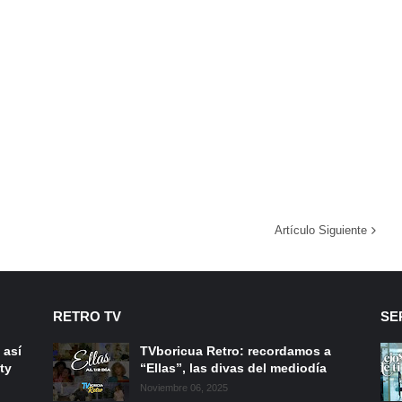
Artículo Siguiente
RETRO TV
SE
 así
TVboricua Retro: recordamos a
ty
“Ellas”, las divas del mediodía
Noviembre 06, 2025