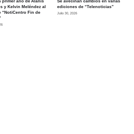
 primer año de Alanis
Se avecinan cambios en varias
s y Kelvin Meléndez al
ediciones de “Telenoticias”
e “NotiCentro Fin de
Julio 30, 2026
”
26