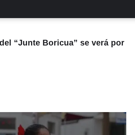
ALITIES
TURCAS
STREAMING
EXCLUSIVAS
RETR
del “Junte Boricua” se verá por