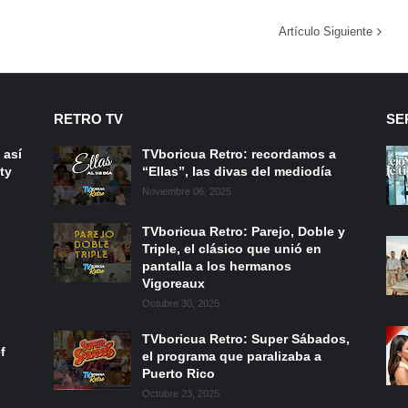
Artículo Siguiente
RETRO TV
SE
 así
TVboricua Retro: recordamos a
ty
“Ellas”, las divas del mediodía
Noviembre 06, 2025
TVboricua Retro: Parejo, Doble y
Triple, el clásico que unió en
pantalla a los hermanos
Vigoreaux
Octubre 30, 2025
TVboricua Retro: Super Sábados,
f
el programa que paralizaba a
Puerto Rico
Octubre 23, 2025