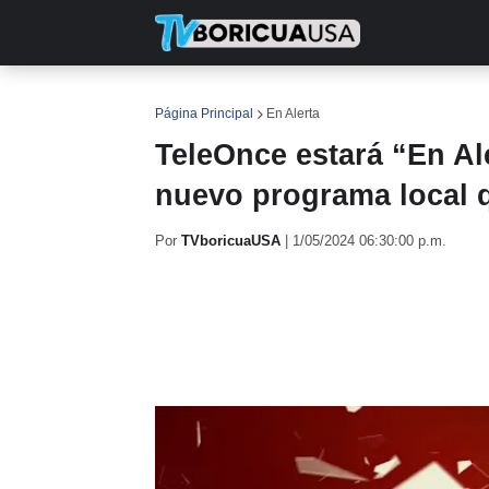
INICIO
NOTICIAS
EN TV
RE
Página Principal
En Alerta
TeleOnce estará “En Al
nuevo programa local 
Por
TVboricuaUSA
|
1/05/2024 06:30:00 p.m.