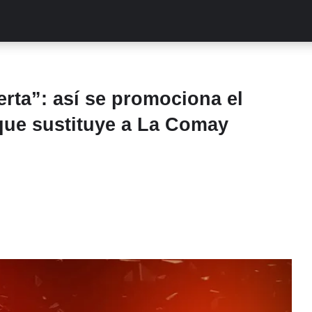
ALITIES
TURCAS
STREAMING
EXCLUSIVAS
RETR
erta”: así se promociona el
que sustituye a La Comay