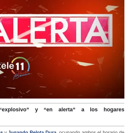
 “explosivo” y “en alerta” a los hogares
as
y
Jugando Pelota Dura
, ocupando ambos el horario de