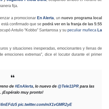
anera fija.
omenzar a promocionar
En Alerta
, un
nuevo programa local
, está confirmado que se
podrá ver en la franja de las 5:55
ocupó Antulio “Kobbo” Santarrosa y su
peculiar muñeca
La
scuros y situaciones inesperadas, emocionantes y llenas de
de emociones extremas”, dice el locutor durante el primer
treno de
#EnAlerta
, lo nuevo de
@Tele11PR
para las
. ¡Espéralo muy pronto!
3S6nEFdz5
pic.twitter.com/mX1vGMR2yE