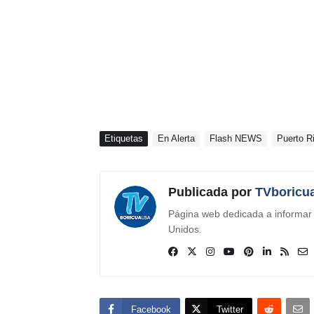
Etiquetas
En Alerta
Flash NEWS
Puerto R
Publicada por
TVboricu
Página web dedicada a informar s
Unidos.
Facebook
Twitter