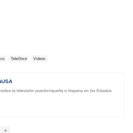
ico
TeleOnce
Vídeos
aUSA
obre la televisión puertorriqueña e hispana en los Estados