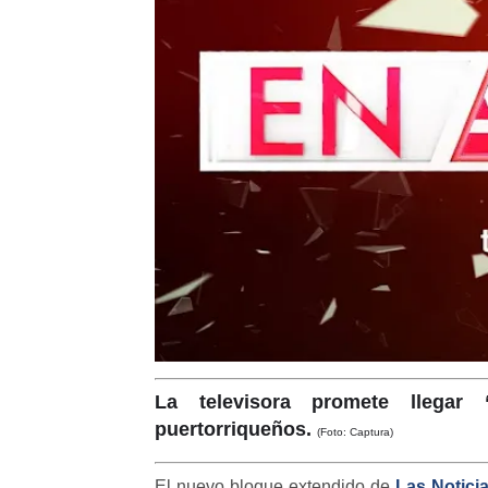
La televisora promete llegar
puertorriqueños.
(Foto: Captura)
El nuevo bloque extendido de
Las Notici