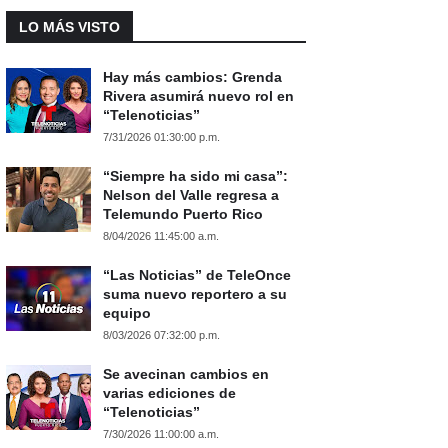
LO MÁS VISTO
Hay más cambios: Grenda
Rivera asumirá nuevo rol en
“Telenoticias”
7/31/2026 01:30:00 p.m.
“Siempre ha sido mi casa”:
Nelson del Valle regresa a
Telemundo Puerto Rico
8/04/2026 11:45:00 a.m.
“Las Noticias” de TeleOnce
suma nuevo reportero a su
equipo
8/03/2026 07:32:00 p.m.
Se avecinan cambios en
varias ediciones de
“Telenoticias”
7/30/2026 11:00:00 a.m.