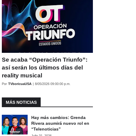
Se acaba “Operación Triunfo”:
así serán los últimos días del
reality musical
Por
TVboricuaUSA
|
8/05/2026 09:00:00 p.m.
MÁS NOTICIAS
Hay más cambios: Grenda
Rivera asumirá nuevo rol en
“Telenoticias”
Julio 31, 2026