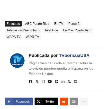
Etiquetas
ABC Puerto Rico
En TV
Punto 2
Telemundo Puerto Rico
TeleOnce
UniMás Puerto Rico
WAPA TV
WIPR TV
Publicada por
TVboricuaUSA
Página web dedicada a informar sobre la
televisión puertorriqueña e hispana en los
Estados Unidos.
Facebook
Twitter