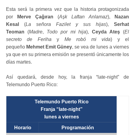
Esta será la primera vez que la historia protagonizada
por
Merve Çağıran
(
Aşk Laftan Anlamaz
),
Nazan
Kesal
(
La señora Fazilet y sus hijas
),
Serhat
Teoman
(
Madre
,
Todo por mi hija
),
Ceyda Ateş
(
El
secreto de Feriha
y
Me robó mi vida
) y el
pequeño
Mehmet Emit Güney
, se vea de lunes a viernes
ya que en su primera emisión se presentó únicamente los
días martes.
Así quedará, desde hoy, la franja “late-night” de
Telemundo Puerto Rico:
Telemundo Puerto Rico
Franja “late-night”
lunes a viernes
Horario
Programación