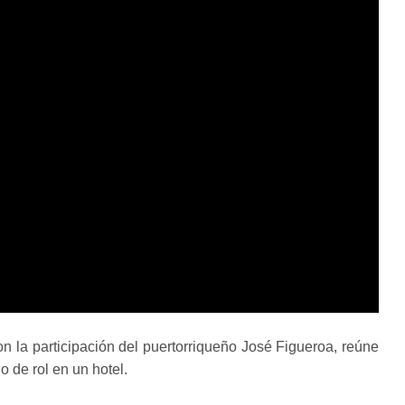
n la participación del puertorriqueño José Figueroa, reúne
 de rol en un hotel.