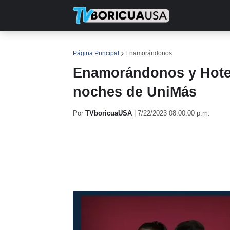
INICIO
NOTICIAS
EN TV
RE
Página Principal
Enamorándonos
Enamorándonos y Hotel 
noches de UniMás
Por
TVboricuaUSA
|
7/22/2023 08:00:00 p.m.