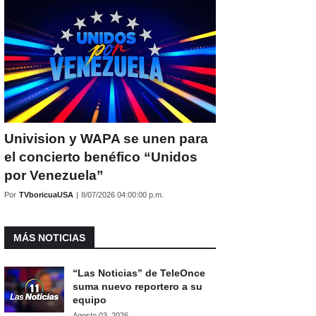
Univision y WAPA se unen para
el concierto benéfico “Unidos
por Venezuela”
Por
TVboricuaUSA
|
8/07/2026 04:00:00 p.m.
MÁS NOTICIAS
“Las Noticias” de TeleOnce
suma nuevo reportero a su
equipo
Agosto 03, 2026