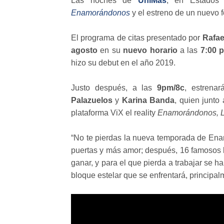
Las noches de
UniMás
, en Estados
Enamorándonos
y el estreno de un nuevo f
El programa de citas presentado por
Rafae
agosto
en su
nuevo horario
a las
7:00 p
hizo su debut en el año 2019.
Justo después, a las
9pm/8c
, estrena
Palazuelos
y
Karina Banda
, quien junto
plataforma ViX el reality
Enamorándonos, L
“No te pierdas la nueva temporada de En
puertas y más amor; después, 16 famosos lle
ganar, y para el que pierda a trabajar se h
bloque estelar que se enfrentará, principal