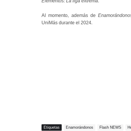
Elementos: La liga extrema
.
Al momento, además de
Enamorándono
UniMás durante el 2024.
Etiquetas
Enamorándonos
Flash NEWS
H