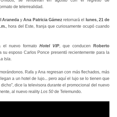
 Unidos, se renuevan en agosto con el regreso de
ormato de telerrealidad.
l Araneda
y
Ana Patricia Gámez
retornará el
lunes, 21 de
.m.
, hora del Este, franja que curiosamente ocupó cuando
rá el nuevo formato
Hotel VIP
, que conducen
Roberto
 a su esposo Carlos Ponce presentó recientemente para la
a Isla
.
amorándonos. Rafa y Ana regresan con más flechados, más
gan a un hotel de lujo... pero aquí el lujo se lo tienen que
a dicho”, dice la televisora durante el promocional del nuevo
mente, al nuevo reality
Los 50
de Telemundo.