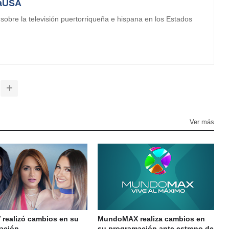
aUSA
obre la televisión puertorriqueña e hispana en los Estados
Ver más
 realizó cambios en su
MundoMAX realiza cambios en
ación
su programación ante estreno de