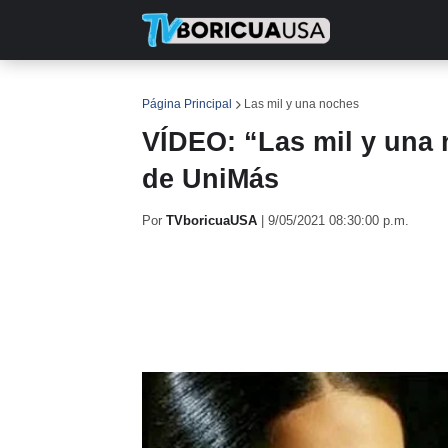
INICIO
NOTICIAS
EN TV
RE
Página Principal
Las mil y una noches
VÍDEO: “Las mil y una n
de UniMás
Por
TVboricuaUSA
|
9/05/2021 08:30:00 p.m.