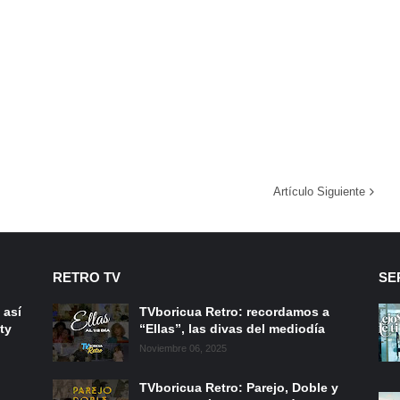
Artículo Siguiente
RETRO TV
SE
 así
TVboricua Retro: recordamos a
ty
“Ellas”, las divas del mediodía
Noviembre 06, 2025
TVboricua Retro: Parejo, Doble y