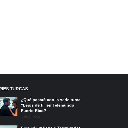
RIES TURCAS
¿Qué pasará con la serie turca
“Lejos de ti” en Telemundo
Puerto Rico?
Julio 26, 2026
Eres mi luz llega a Telemundo: