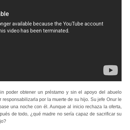
in poder obtener un préstamo y sin el apoyo del abuelo
r responsabilizarla por la muerte de su hijo. Su jefe Onur le
ase una noche con él. Aunque al inicio rechaza la oferta,
spués de todo, ¿qué madre no sería capaz de sacrificar su
ijo?