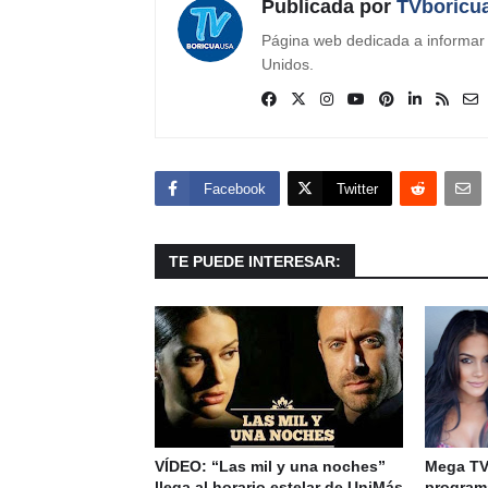
Publicada por
TVboricu
Página web dedicada a informar s
Unidos.
Facebook
Twitter
TE PUEDE INTERESAR:
VÍDEO: “Las mil y una noches”
Mega TV
llega al horario estelar de UniMás
program