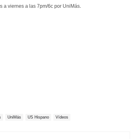
es a viernes a las 7pm/6c por UniMás.
s
UniMás
US Hispano
Vídeos