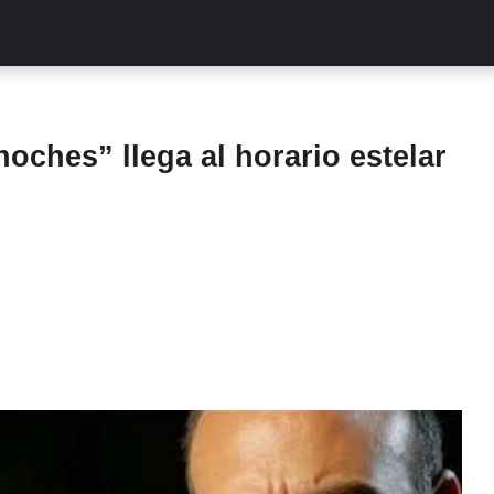
ALITIES
TURCAS
STREAMING
EXCLUSIVAS
RETR
oches” llega al horario estelar