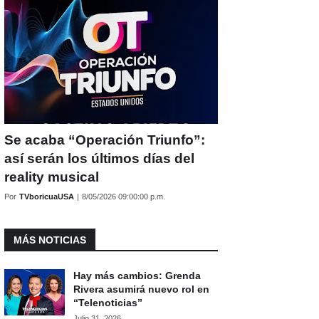
Se acaba “Operación Triunfo”:
así serán los últimos días del
reality musical
Por
TVboricuaUSA
|
8/05/2026 09:00:00 p.m.
MÁS NOTICIAS
Hay más cambios: Grenda
Rivera asumirá nuevo rol en
“Telenoticias”
Julio 31, 2026