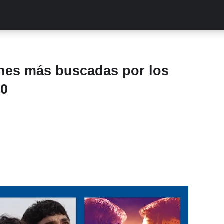
ALITIES
TURCAS
STREAMING
EXCLUSIVAS
RETR
nes más buscadas por los
20