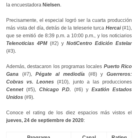
la encuestadora
Nielsen
.
Precisamente, el especial logró ser la cuarta producción
más vista del día, detrás de la teleserie turca
Hercai
(#1),
que se emitió de 8:39 p.m. a 10:00 p.m., y los noticiarios
Telenoticias 4PM
(#2) y
NotiCentro Edición Estelar
(#3).
Además, destacaron los programas locales
Puerto Rico
Gana
(#7),
Pégate al mediodía
(#8) y
Guerreros:
Cobras vs. Leones
(#10), junto a las producciones
Cennet
(#5),
Chicago P.D.
(#6) y
Exatlón Estados
Unidos
(#9).
Conoce el rating de los diez espacios más vistos el
jueves, 24 de septiembre de 2020
:
Programa
Canal
Rating