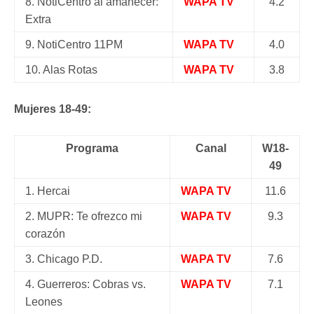
8. NotiCentro al amanecer:
WAPA TV
4.2
Extra
9. NotiCentro 11PM
WAPA TV
4.0
10. Alas Rotas
WAPA TV
3.8
Mujeres 18-49:
Programa
Canal
W18-
49
1. Hercai
WAPA TV
11.6
2. MUPR: Te ofrezco mi
WAPA TV
9.3
corazón
3. Chicago P.D.
WAPA TV
7.6
4.
Guerreros: Cobras vs.
WAPA TV
7.1
Leones