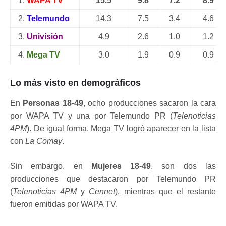
1.
WAPA TV
15.5
9.8
7.2
8.9
2.
Telemundo
14.3
7.5
3.4
4.6
3.
Univisión
4.9
2.6
1.0
1.2
4.
Mega TV
3.0
1.9
0.9
0.9
Lo más visto en demográficos
En
Personas 18-49
, ocho producciones sacaron la cara
por WAPA TV y una por Telemundo PR (
Telenoticias
4PM
). De igual forma, Mega TV logró aparecer en la lista
con
La Comay
.
Sin embargo, en
Mujeres 18-49
, son dos las
producciones que destacaron por Telemundo PR
(
Telenoticias 4PM
y
Cennet
), mientras que el restante
fueron emitidas por WAPA TV.