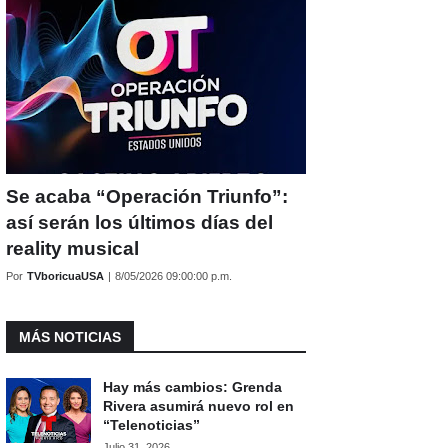
Se acaba “Operación Triunfo”:
así serán los últimos días del
reality musical
Por
TVboricuaUSA
|
8/05/2026 09:00:00 p.m.
MÁS NOTICIAS
Hay más cambios: Grenda
Rivera asumirá nuevo rol en
“Telenoticias”
Julio 31, 2026