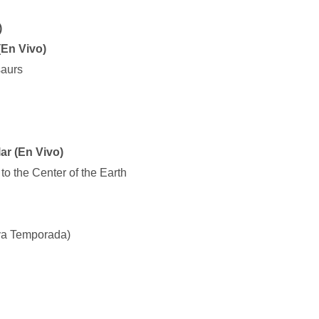
)
(En Vivo)
saurs
ar (En Vivo)
to the Center of the Earth
va Temporada)