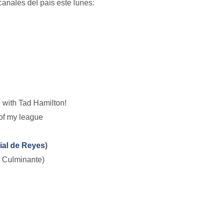
canales del país este lunes:
e with Tad Hamilton!
 of my league
ial de Reyes
)
a Culminante)