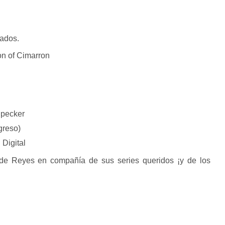
mados.
ion of Cimarron
dpecker
greso)
 Digital
de Reyes en compañía de sus series queridos ¡y de los