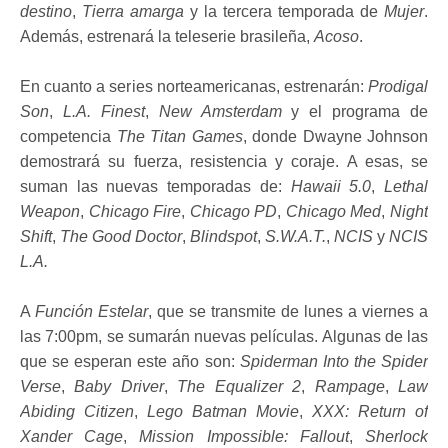
destino
,
Tierra amarga
y la tercera temporada de
Mujer
.
Además, estrenará la teleserie brasileña,
Acoso
.
En cuanto a series norteamericanas, estrenarán:
Prodigal
Son
,
L.A. Finest
,
New Amsterdam
y el programa de
competencia
The Titan Games
, donde Dwayne Johnson
demostrará su fuerza, resistencia y coraje. A esas, se
suman las nuevas temporadas de:
Hawaii 5.0
,
Lethal
Weapon
,
Chicago Fire
,
Chicago PD
,
Chicago Med
,
Night
Shift
,
The Good Doctor
,
Blindspot
,
S.W.A.T.
,
NCIS
y
NCIS
L.A.
A
Función Estelar
, que se transmite de lunes a viernes a
las 7:00pm, se sumarán nuevas películas. Algunas de las
que se esperan este año son:
Spiderman Into the Spider
Verse
,
Baby Driver
,
The Equalizer 2
,
Rampage
,
Law
Abiding Citizen
,
Lego Batman Movie
,
XXX: Return of
Xander Cage
,
Mission Impossible: Fallout
,
Sherlock