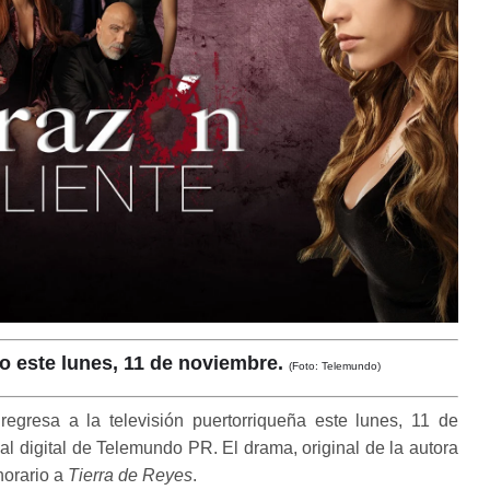
o este lunes, 11 de noviembre.
(Foto: Telemundo)
regresa a la televisión puertorriqueña este lunes, 11 de
al digital de Telemundo PR. El drama, original de la autora
horario a
Tierra de Reyes
.