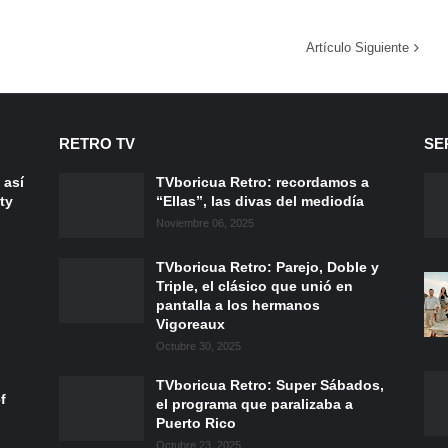
Artículo Siguiente
RETRO TV
SE
 así
TVboricua Retro: recordamos a
ty
“Ellas”, las divas del mediodía
Noviembre 06, 2025
TVboricua Retro: Parejo, Doble y
Triple, el clásico que unió en
pantalla a los hermanos
Vigoreaux
Octubre 30, 2025
TVboricua Retro: Super Sábados,
f
el programa que paralizaba a
Puerto Rico
Octubre 23, 2025