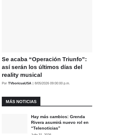
Se acaba “Operación Triunfo”:
así serán los últimos días del
reality musical
Por
TVboricuaUSA
|
8/05/2026 09:00:00 p.m.
MÁS NOTICIAS
Hay más cambios: Grenda
Rivera asumirá nuevo rol en
“Telenoticias”
Julio 31, 2026