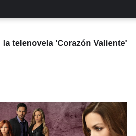
ALITIES
TURCAS
STREAMING
EXCLUSIVAS
RETR
 la telenovela 'Corazón Valiente'