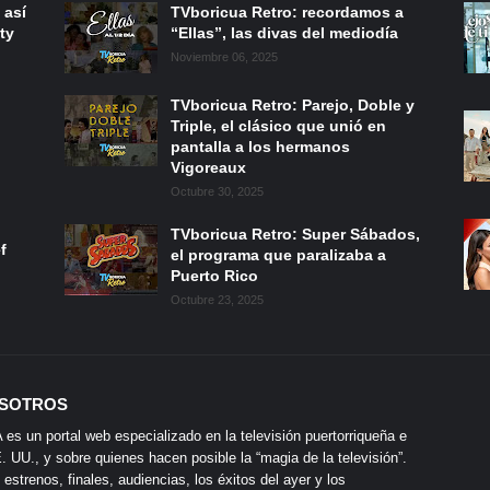
 así
TVboricua Retro: recordamos a
ty
“Ellas”, las divas del mediodía
Noviembre 06, 2025
TVboricua Retro: Parejo, Doble y
Triple, el clásico que unió en
pantalla a los hermanos
Vigoreaux
Octubre 30, 2025
TVboricua Retro: Super Sábados,
f
el programa que paralizaba a
Puerto Rico
Octubre 23, 2025
SOTROS
s un portal web especializado en la televisión puertorriqueña e
 UU., y sobre quienes hacen posible la “magia de la televisión”.
 estrenos, finales, audiencias, los éxitos del ayer y los