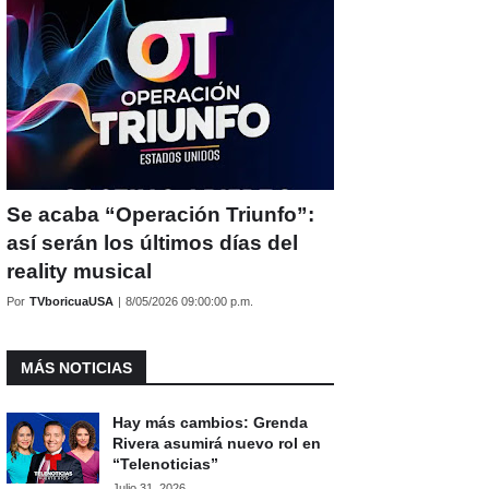
Se acaba “Operación Triunfo”:
así serán los últimos días del
reality musical
Por
TVboricuaUSA
|
8/05/2026 09:00:00 p.m.
MÁS NOTICIAS
Hay más cambios: Grenda
Rivera asumirá nuevo rol en
“Telenoticias”
Julio 31, 2026