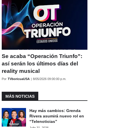
Se acaba “Operación Triunfo”:
así serán los últimos días del
reality musical
Por
TVboricuaUSA
|
8/05/2026 09:00:00 p.m.
MÁS NOTICIAS
Hay más cambios: Grenda
Rivera asumirá nuevo rol en
“Telenoticias”
Julio 31, 2026