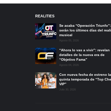
REALITIES
Se acaba “Operación Triunfo”:
serán los últimos días del reali
musical
Agosto 05, 2026
“Ahora lo vas a vivir”: revelan
detalles de la nueva era de
“Objetivo Fama”
Agosto 04, 2026
Con nueva fecha de estreno la
quinta temporada de “Top Che
VIP”
Julio 30, 2026