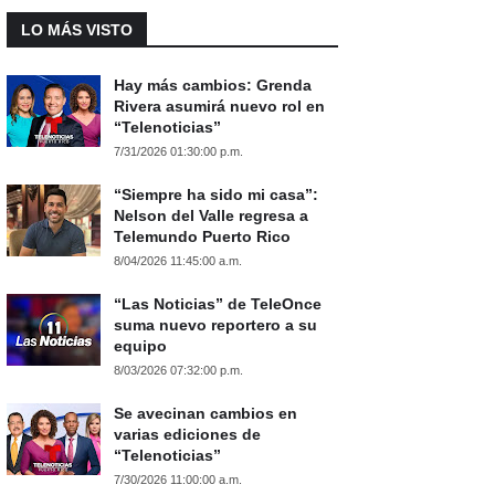
LO MÁS VISTO
Hay más cambios: Grenda
Rivera asumirá nuevo rol en
“Telenoticias”
7/31/2026 01:30:00 p.m.
“Siempre ha sido mi casa”:
Nelson del Valle regresa a
Telemundo Puerto Rico
8/04/2026 11:45:00 a.m.
“Las Noticias” de TeleOnce
suma nuevo reportero a su
equipo
8/03/2026 07:32:00 p.m.
Se avecinan cambios en
varias ediciones de
“Telenoticias”
7/30/2026 11:00:00 a.m.