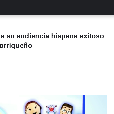
ALITIES
TURCAS
STREAMING
EXCLUSIVAS
RETR
 a su audiencia hispana exitoso
torriqueño