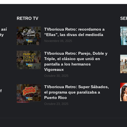
RETRO TV
SE
 así
TVboricua Retro: recordamos a
ty
“Ellas”, las divas del mediodía
Noviembre 06, 2025
TVboricua Retro: Parejo, Doble y
Triple, el clásico que unió en
pantalla a los hermanos
Vigoreaux
Octubre 30, 2025
TVboricua Retro: Super Sábados,
f
el programa que paralizaba a
Puerto Rico
Octubre 23, 2025