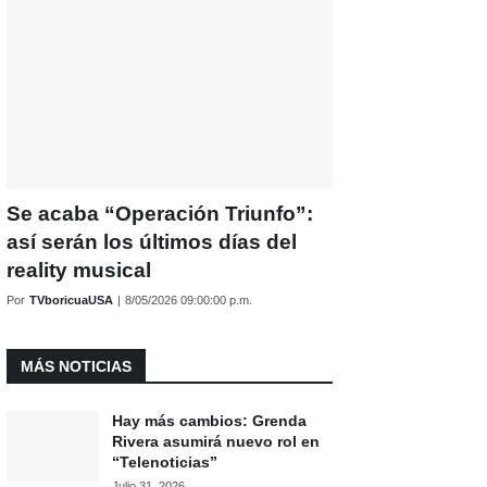
Se acaba “Operación Triunfo”:
así serán los últimos días del
reality musical
Por
TVboricuaUSA
|
8/05/2026 09:00:00 p.m.
MÁS NOTICIAS
Hay más cambios: Grenda
Rivera asumirá nuevo rol en
“Telenoticias”
Julio 31, 2026