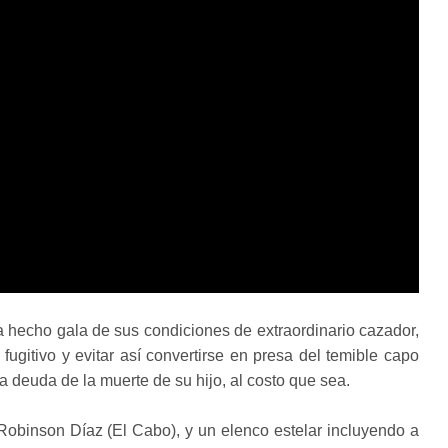
 hecho gala de sus condiciones de extraordinario cazador,
ugitivo y evitar así convertirse en presa del temible capo
a deuda de la muerte de su hijo, al costo que sea.
Robinson Díaz (El Cabo), y un elenco estelar incluyendo a