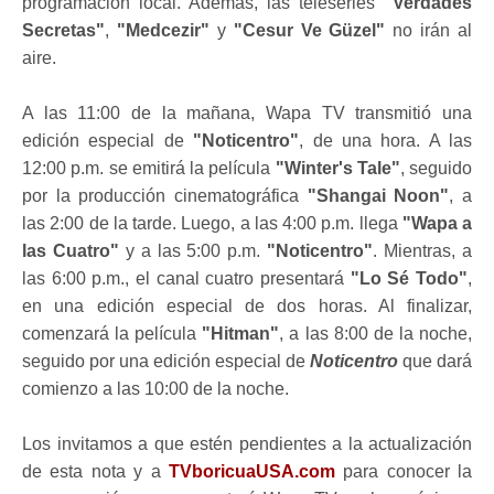
programación local. Además, las teleseries
"Verdades
Secretas"
,
"Medcezir"
y
"Cesur Ve Güzel"
no irán al
aire.
A las 11:00 de la mañana, Wapa TV transmitió una
edición especial de
"Noticentro"
, de una hora. A las
12:00 p.m. se emitirá la película
"Winter's Tale"
, seguido
por la producción cinematográfica
"Shangai Noon"
, a
las 2:00 de la tarde. Luego, a las 4:00 p.m. llega
"Wapa a
las Cuatro"
y a las 5:00 p.m.
"Noticentro"
. Mientras, a
las 6:00 p.m., el canal cuatro presentará
"Lo Sé Todo"
,
en una edición especial de dos horas. Al finalizar,
comenzará la película
"Hitman"
, a las 8:00 de la noche,
seguido por una edición especial de
Noticentro
que dará
comienzo a las 10:00 de la noche.
Los invitamos a que estén pendientes a la actualización
de esta nota y a
TVboricuaUSA.com
para conocer la