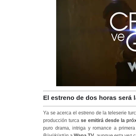
El estreno de dos horas será
Ya se acerca el estreno de la teleserie tur
producción turca
se emitirá desde la pr
puro drama, intriga y romance a primera 
Büyüküstün
a
Wapa TV
, aunque esta vez c