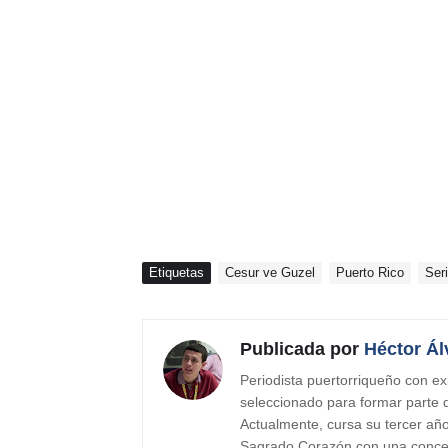
Etiquetas
Cesur ve Guzel
Puerto Rico
Ser
Publicada por
Héctor Ál
Periodista puertorriqueño con ex
seleccionado para formar parte
Actualmente, cursa su tercer añ
Sagrado Corazón con una concen