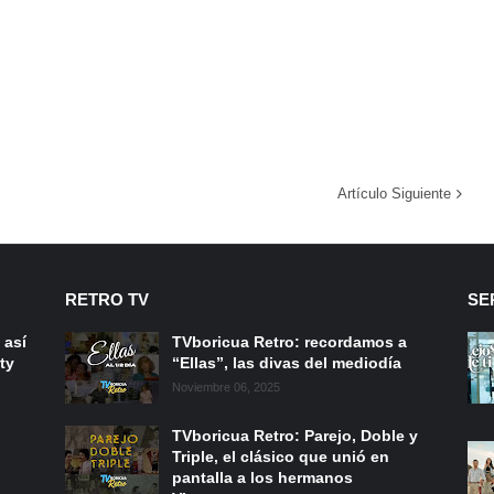
Artículo Siguiente
RETRO TV
SE
 así
TVboricua Retro: recordamos a
ty
“Ellas”, las divas del mediodía
Noviembre 06, 2025
TVboricua Retro: Parejo, Doble y
Triple, el clásico que unió en
pantalla a los hermanos