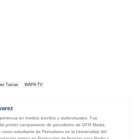
ies Turcas
WAPA TV
varez
periencia en medios escritos y audiovisuales. Fue
 del primer campamento de periodismo de GFR Media.
o como estudiante de Periodismo en la Universidad del
tración menor en Producción de Noticias para Radio y