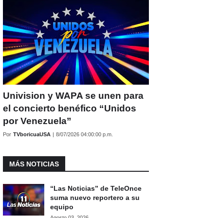
Univision y WAPA se unen para
el concierto benéfico “Unidos
por Venezuela”
Por
TVboricuaUSA
|
8/07/2026 04:00:00 p.m.
MÁS NOTICIAS
“Las Noticias” de TeleOnce
suma nuevo reportero a su
equipo
Agosto 03, 2026