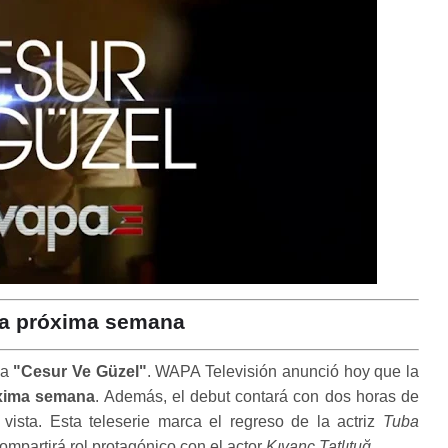
 la próxima semana
ca
"Cesur Ve Güzel"
. WAPA Televisión
anunció hoy que la
óxima semana
. Además, el debut contará con dos horas de
vista. Esta teleserie marca el regreso de la actriz
Tuba
ompartirá rol protagónico con el actor
Kıvanç Tatlıtuğ
.