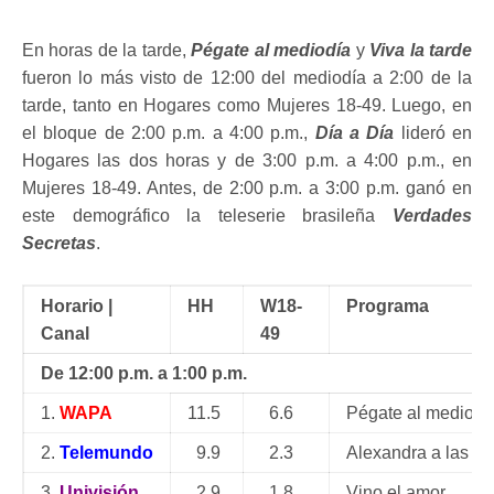
En horas de la tarde,
Pégate al mediodía
y
Viva la tarde
fueron lo más visto de 12:00 del mediodía a 2:00 de la
tarde, tanto en Hogares como Mujeres 18-49. Luego, en
el bloque de 2:00 p.m. a 4:00 p.m.,
Día a Día
lideró en
Hogares las dos horas y de 3:00 p.m. a 4:00 p.m., en
Mujeres 18-49. Antes, de 2:00 p.m. a 3:00 p.m. ganó en
este demográfico la teleserie brasileña
Verdades
Secretas
.
Horario |
HH
W18-
Programa
Canal
49
De 12:00 p.m. a 1:00 p.m.
1.
WAPA
11.5
6.6
Pégate al mediodí
2.
Telemundo
9.9
2.3
Alexandra a las 12
3.
Univisión
2.9
1.8
Vino el amor