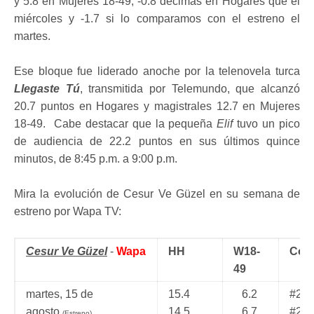
y 5.8 en Mujeres 18-49, -0.8 décimas en Hogares que el
miércoles y -1.7 si lo comparamos con el estreno el
martes.
Ese bloque fue liderado anoche por la telenovela turca
Llegaste Tú
, transmitida por Telemundo, que alcanzó
20.7 puntos en Hogares y magistrales 12.7 en Mujeres
18-49. Cabe destacar que la pequeña
Elif
tuvo un pico
de audiencia de 22.2 puntos en sus últimos quince
minutos, de 8:45 p.m. a 9:00 p.m.
Mira la evolución de Cesur Ve Güzel en su semana de
estreno por Wapa TV:
Cesur Ve Güzel
-
Wapa
HH
W18-
Come
49
martes, 15 de
15.4
6.2
#2 e
agosto
14.5
6.7
#2 e
(Estreno)