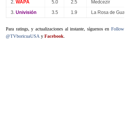
2.
WAPA
5.0
2.5
Medcezir
3.
Univisión
3.5
1.9
La Rosa de Guada
Para ratings, y actualizaciones al instante, síguenos en
Follow
@TVboricuaUSA
y
Facebook
.