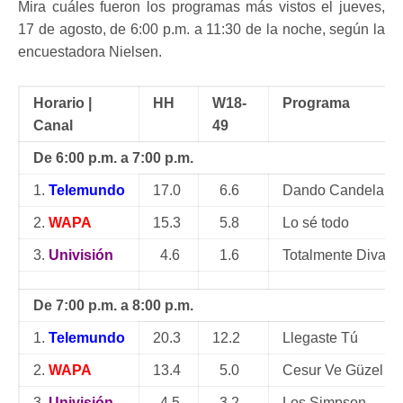
Mira cuáles fueron los programas más vistos el jueves,
17 de agosto, de 6:00 p.m. a 11:30 de la noche, según la
encuestadora Nielsen.
Horario |
HH
W18-
Programa
Canal
49
De 6:00 p.m. a 7:00 p.m.
1.
Telemundo
17.0
6.6
Dando Candela
2.
WAPA
15.3
5.8
Lo sé todo
3.
Univisión
4.6
1.6
Totalmente Diva
De 7:00 p.m. a 8:00 p.m.
1.
Telemundo
20.3
12.2
Llegaste Tú
2.
WAPA
13.4
5.0
Cesur Ve Güzel
3.
Univisión
4.5
3.2
Los Simpson