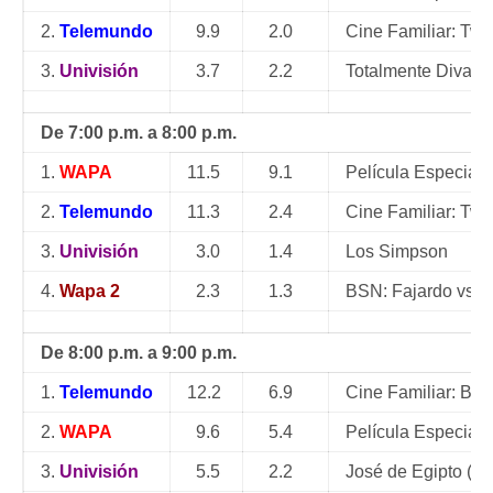
2.
Telemundo
9.9
2.0
Cine Familiar: Two
3.
Univisión
3.7
2.2
Totalmente Diva
De 7:00 p.m. a 8:00 p.m.
1.
WAPA
11.5
9.1
Película Especial:
2.
Telemundo
11.3
2.4
Cine Familiar: Two
3.
Univisión
3.0
1.4
Los Simpson
4.
Wapa 2
2.3
1.3
BSN: Fajardo vs. 
De 8:00 p.m. a 9:00 p.m.
1.
Telemundo
12.2
6.9
Cine Familiar: Big 
2.
WAPA
9.6
5.4
Película Especial:
3.
Univisión
5.5
2.2
José de Egipto (Re