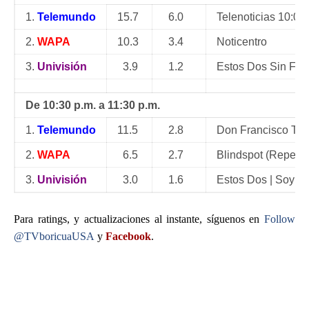
1.
Telemundo
15.7
6.0
Telenoticias 10:00
2.
WAPA
10.3
3.4
Noticentro
3.
Univisión
3.9
1.2
Estos Dos Sin Fre
De 10:30 p.m. a 11:30 p.m.
1.
Telemundo
11.5
2.8
Don Francisco Te I
2.
WAPA
6.5
2.7
Blindspot (Repetic
3.
Univisión
3.0
1.6
Estos Dos | Soy Lu
Para ratings, y actualizaciones al instante, síguenos en
Follow
@TVboricuaUSA
y
Facebook
.