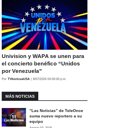
Univision y WAPA se unen para
el concierto benéfico “Unidos
por Venezuela”
Por
TVboricuaUSA
|
8/07/2026 04:00:00 p.m.
MÁS NOTICIAS
“Las Noticias” de TeleOnce
suma nuevo reportero a su
equipo
Agosto 03, 2026