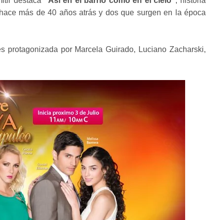
itir destaca
"Así en el barrio como en el cielo"
, historia
o hace más de 40 años atrás y dos que surgen en la época
 es protagonizada por Marcela Guirado, Luciano Zacharski,