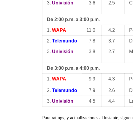
3.
Univisión
3.6
2.5
C
De 2:00 p.m. a 3:00 p.m.
1.
WAPA
11.0
4.2
P
2.
Telemundo
7.8
3.7
D
3.
Univisión
3.8
2.7
M
De 3:00 p.m. a 4:00 p.m.
1.
WAPA
9.9
4.3
P
2.
Telemundo
7.9
2.6
D
3.
Univisión
4.5
4.4
L
Para ratings, y actualizaciones al instante, sígue