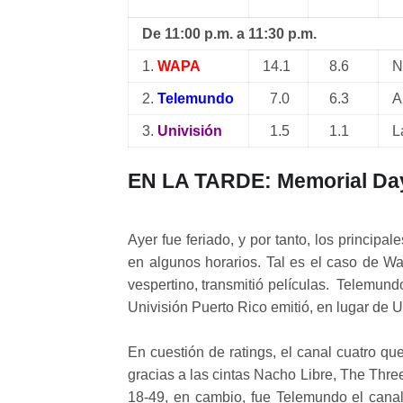
De 11:00 p.m. a 11:30 p.m.
1.
WAPA
14.1
8.6
N
2.
Telemundo
7.0
6.3
A
3.
Univisión
1.5
1.1
L
EN LA TARDE: Memorial Da
Ayer fue feriado, y por tanto, los princip
en algunos horarios. Tal es el caso de W
vespertino, transmitió películas. Telemundo
Univisión Puerto Rico emitió, en lugar de U
En cuestión de ratings, el canal cuatro qu
gracias a las cintas Nacho Libre, The Thr
18-49, en cambio, fue Telemundo el canal 