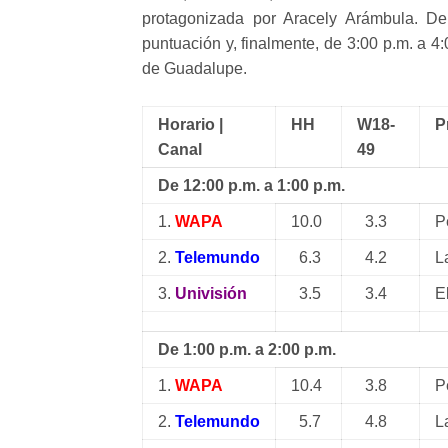
protagonizada por Aracely Arámbula. D
puntuación y, finalmente, de 3:00 p.m. a 4
de Guadalupe.
Horario |
HH
W18-
P
Canal
49
De 12:00 p.m. a 1:00 p.m.
1.
WAPA
10.0
3.3
P
2.
Telemundo
6.3
4.2
L
3.
Univisión
3.5
3.4
E
De 1:00 p.m. a 2:00 p.m.
1.
WAPA
10.4
3.8
P
2.
Telemundo
5.7
4.8
L