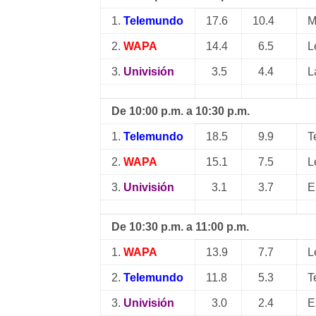
1.
Telemundo
17.6
10.4
M
2.
WAPA
14.4
6.5
L
3.
Univisión
3.5
4.4
L
De 10:00 p.m. a 10:30 p.m.
1.
Telemundo
18.5
9.9
T
2.
WAPA
15.1
7.5
L
3.
Univisión
3.1
3.7
E
De 10:30 p.m. a 11:00 p.m.
1.
WAPA
13.9
7.7
L
2.
Telemundo
11.8
5.3
T
3.
Univisión
3.0
2.4
E