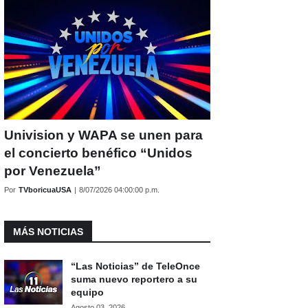
Univision y WAPA se unen para
el concierto benéfico “Unidos
por Venezuela”
Por
TVboricuaUSA
|
8/07/2026 04:00:00 p.m.
MÁS NOTICIAS
“Las Noticias” de TeleOnce
suma nuevo reportero a su
equipo
Agosto 03, 2026