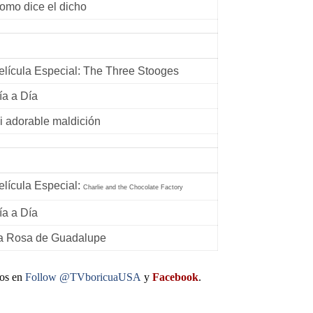
omo dice el dicho
elícula Especial: The Three Stooges
ía a Día
i adorable maldición
elícula Especial:
Charlie and the Chocolate Factory
ía a Día
a Rosa de Guadalupe
nos en
Follow @TVboricuaUSA
y
Facebook
.