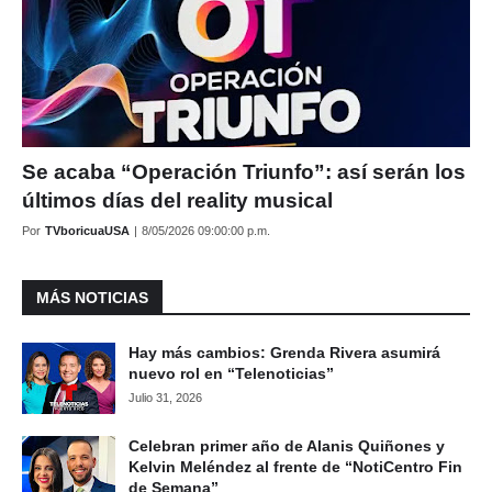
Se acaba “Operación Triunfo”: así serán los
últimos días del reality musical
Por
TVboricuaUSA
|
8/05/2026 09:00:00 p.m.
MÁS NOTICIAS
Hay más cambios: Grenda Rivera asumirá
nuevo rol en “Telenoticias”
Julio 31, 2026
Celebran primer año de Alanis Quiñones y
Kelvin Meléndez al frente de “NotiCentro Fin
de Semana”