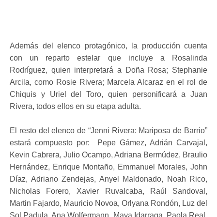
Además del elenco protagónico, la producción cuenta
con un reparto estelar que incluye a Rosalinda
Rodríguez, quien interpretará a Doña Rosa; Stephanie
Arcila, como Rosie Rivera; Marcela Alcaraz en el rol de
Chiquis y Uriel del Toro, quien personificará a Juan
Rivera, todos ellos en su etapa adulta.
El resto del elenco de “Jenni Rivera: Mariposa de Barrio”
estará compuesto por: Pepe Gámez, Adrián Carvajal,
Kevin Cabrera, Julio Ocampo, Adriana Bermúdez, Braulio
Hernández, Enrique Montaño, Emmanuel Morales, John
Díaz, Adriano Zendejas, Anyel Maldonado, Noah Rico,
Nicholas Forero, Xavier Ruvalcaba, Raúl Sandoval,
Martin Fajardo, Mauricio Novoa, Orlyana Rondón, Luz del
Sol Padula, Ana Wolfermann, Maya Idarraga, Paola Real,